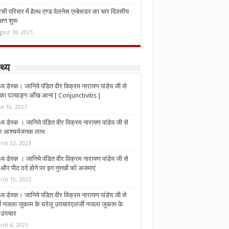
ी परिसर में हेल्थ एण्ड वेलनेस एम्बेसडर का चार दिवसीय
्षण शुरू
gust 18, 2021
्थ्य
्थ्य डेस्क। जानिये पंडित वीर विक्रम नारायण पांडेय जी से
ा पञ्चाङ्ग आँख आना [ Conjunctivitis ]
ne 10, 2023
्थ्य डेस्क । जानिये पंडित वीर विक्रम नारायण पांडेय जी से
 के आश्चर्यजनक लाभ
rch 22, 2023
्थ्य डेस्क । जानिये पंडित वीर विक्रम नारायण पांडेय जी से
र पीठ दर्द होने पर इन नुस्‍खों को अजमाएं
rch 15, 2023
्थ्य डेस्क। जानिये पंडित वीर विक्रम नारायण पांडेय जी से
जी नजला जुकाम के घरेलू उपचारएलर्जी नजला जुकाम के
ू उपचार
rch 6, 2023