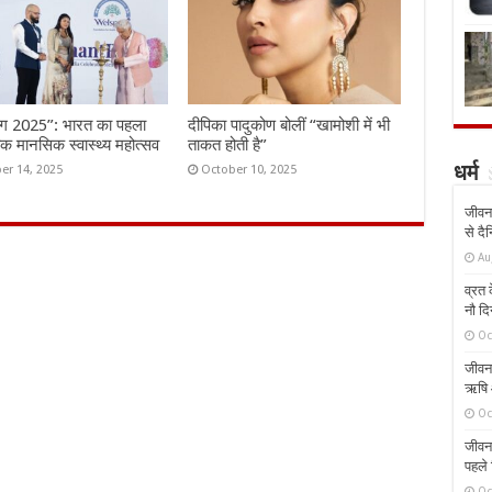
ंग 2025”: भारत का पहला
दीपिका पादुकोण बोलीं “खामोशी में भी
तिक मानसिक स्वास्थ्य महोत्सव
ताकत होती है”
er 14, 2025
October 10, 2025
धर्म
जीवन 
से दै
Au
व्रत क
नौ दि
Oc
जीवन 
ऋषि औ
Oc
जीवन 
पहले 
Oc