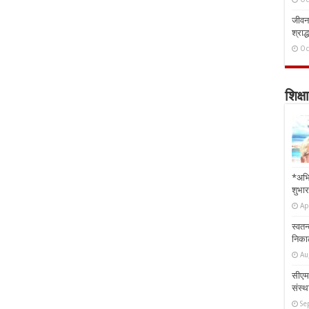
जीवन 
श्राद्
Oc
शिक्षा
*अभि
शुभार
Ap
स्वतन
निकाल
Au
सीएम 
संस्था
Se