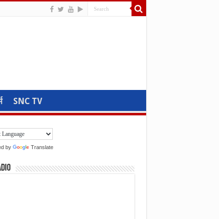
म
SNC TV
ed by
Translate
adio