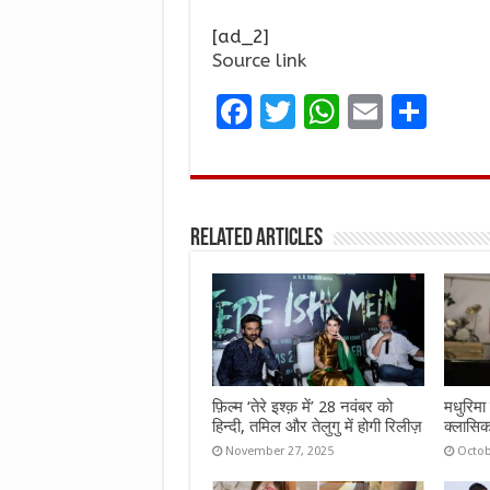
[ad_2]
Source link
F
T
W
E
S
a
w
h
m
h
ce
it
at
ai
ar
b
te
s
l
e
Related Articles
o
r
A
o
p
k
p
फ़िल्म ‘तेरे इश्क़ में’ 28 नवंबर को
मधुरिमा 
हिन्दी, तमिल और तेलुगु में होगी रिलीज़
क्लासिक
November 27, 2025
Octob