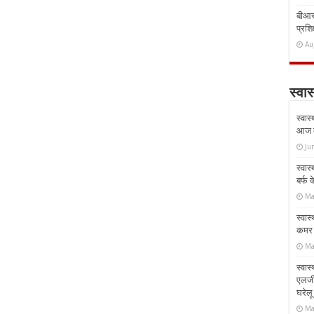
बीआरस
प्रशिक
Au
स्वास
स्वास
आज क
Ju
स्वास
बर्फ
Ma
स्वास
कमर औ
Ma
स्वास
एलर्
घरेल
Ma