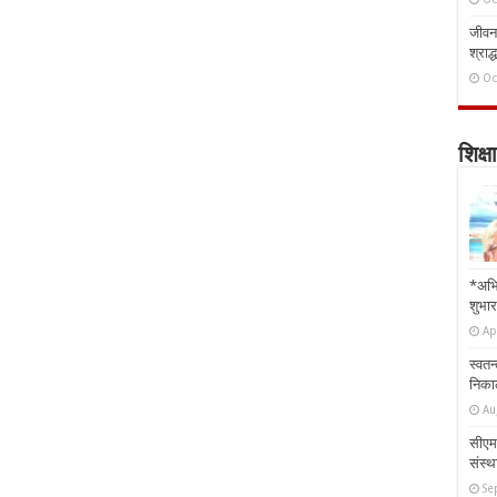
जीवन 
श्राद्
Oc
शिक्षा
*अभि
शुभार
Ap
स्वतन
निकाल
Au
सीएम 
संस्था
Se