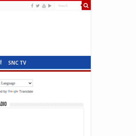
म
SNC TV
ed by
Translate
adio