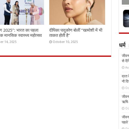
ंग 2025”: भारत का पहला
दीपिका पादुकोण बोलीं “खामोशी में भी
तिक मानसिक स्वास्थ्य महोत्सव
ताकत होती है”
er 14, 2025
October 10, 2025
धर्म
जीवन 
से दै
Au
व्रत क
नौ दि
Oc
जीवन 
ऋषि औ
Oc
जीवन 
पहले 
Oc