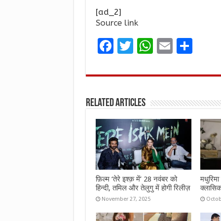
[ad_2]
Source link
F
T
W
E
S
a
w
h
m
h
ce
it
at
ai
ar
b
te
s
l
e
Related Articles
o
r
A
o
p
k
p
फ़िल्म ‘तेरे इश्क़ में’ 28 नवंबर को
मधुरिमा 
हिन्दी, तमिल और तेलुगु में होगी रिलीज़
क्लासिक
November 27, 2025
Octob