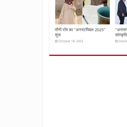
मौनी रॉय का “अनस्टॉपेबल 2025”
“अनंतर
शुरू
सांस्कृ
October 14, 2025
Octob