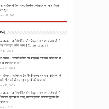
ी परिसर में हेल्थ एण्ड वेलनेस एम्बेसडर का चार दिवसीय
्षण शुरू
gust 18, 2021
्थ्य
्थ्य डेस्क। जानिये पंडित वीर विक्रम नारायण पांडेय जी से
ा पञ्चाङ्ग आँख आना [ Conjunctivitis ]
ne 10, 2023
्थ्य डेस्क । जानिये पंडित वीर विक्रम नारायण पांडेय जी से
 के आश्चर्यजनक लाभ
rch 22, 2023
्थ्य डेस्क । जानिये पंडित वीर विक्रम नारायण पांडेय जी से
र पीठ दर्द होने पर इन नुस्‍खों को अजमाएं
rch 15, 2023
्थ्य डेस्क। जानिये पंडित वीर विक्रम नारायण पांडेय जी से
जी नजला जुकाम के घरेलू उपचारएलर्जी नजला जुकाम के
ू उपचार
rch 6, 2023