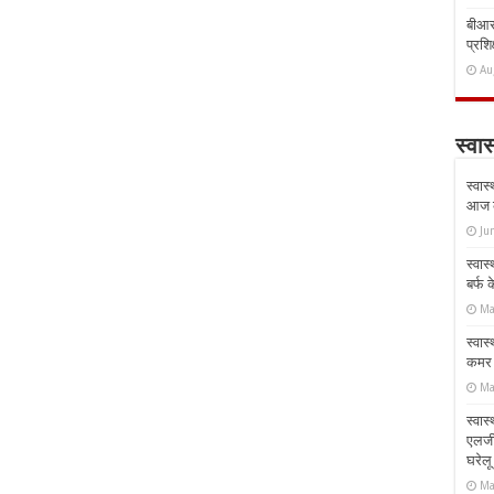
बीआरस
प्रशिक
Au
स्वास
स्वास
आज क
Ju
स्वास
बर्फ
Ma
स्वास
कमर औ
Ma
स्वास
एलर्
घरेल
Ma