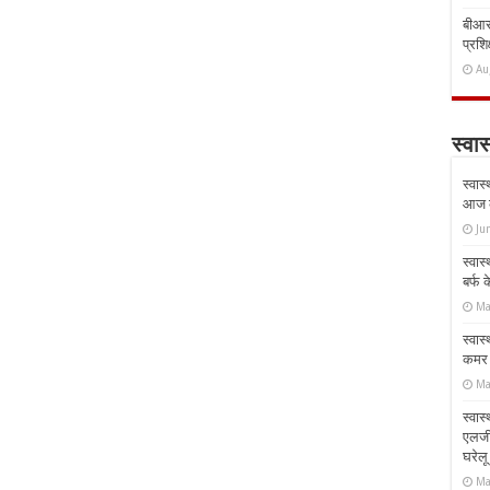
बीआरस
प्रशिक
Au
स्वास
स्वास
आज क
Ju
स्वास
बर्फ
Ma
स्वास
कमर औ
Ma
स्वास
एलर्
घरेल
Ma