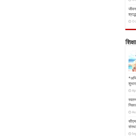
जीवन 
श्राद्
Oc
शिक्षा
*अभि
शुभार
Ap
स्वतन
निकाल
Au
सीएम 
संस्था
Se