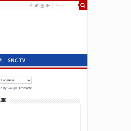
म
SNC TV
ed by
Translate
adio