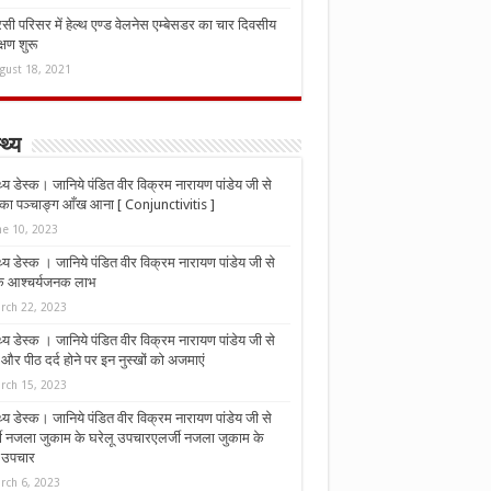
ी परिसर में हेल्थ एण्ड वेलनेस एम्बेसडर का चार दिवसीय
्षण शुरू
gust 18, 2021
्थ्य
्थ्य डेस्क। जानिये पंडित वीर विक्रम नारायण पांडेय जी से
ा पञ्चाङ्ग आँख आना [ Conjunctivitis ]
ne 10, 2023
्थ्य डेस्क । जानिये पंडित वीर विक्रम नारायण पांडेय जी से
 के आश्चर्यजनक लाभ
rch 22, 2023
्थ्य डेस्क । जानिये पंडित वीर विक्रम नारायण पांडेय जी से
र पीठ दर्द होने पर इन नुस्‍खों को अजमाएं
rch 15, 2023
्थ्य डेस्क। जानिये पंडित वीर विक्रम नारायण पांडेय जी से
जी नजला जुकाम के घरेलू उपचारएलर्जी नजला जुकाम के
ू उपचार
rch 6, 2023