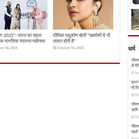
ंग 2025”: भारत का पहला
दीपिका पादुकोण बोलीं “खामोशी में भी
तिक मानसिक स्वास्थ्य महोत्सव
ताकत होती है”
er 14, 2025
October 10, 2025
धर्म
जीवन 
से दै
Au
व्रत क
नौ दि
Oc
जीवन 
ऋषि औ
Oc
जीवन 
पहले 
Oc