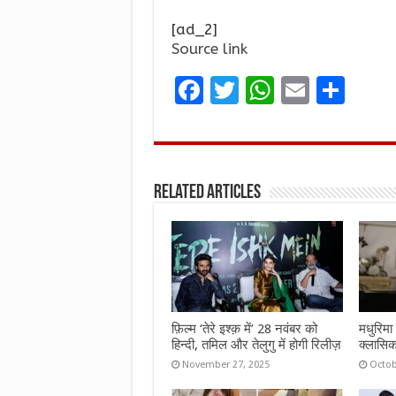
[ad_2]
Source link
F
T
W
E
S
a
w
h
m
h
ce
it
at
ai
ar
b
te
s
l
e
Related Articles
o
r
A
o
p
k
p
फ़िल्म ‘तेरे इश्क़ में’ 28 नवंबर को
मधुरिमा 
हिन्दी, तमिल और तेलुगु में होगी रिलीज़
क्लासिक
November 27, 2025
Octob