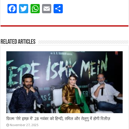
F
T
W
E
S
a
w
h
m
h
ce
it
at
ai
ar
b
te
s
l
e
Related Articles
o
r
A
o
p
k
p
फ़िल्म ‘तेरे इश्क़ में’ 28 नवंबर को हिन्दी, तमिल और तेलुगु में होगी रिलीज़
November 27, 2025