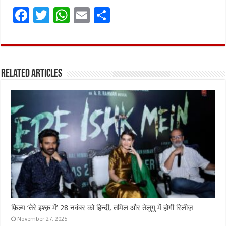
F
T
W
E
S
a
w
h
m
h
ce
it
at
ai
ar
b
te
s
l
e
Related Articles
o
r
A
o
p
k
p
फ़िल्म ‘तेरे इश्क़ में’ 28 नवंबर को हिन्दी, तमिल और तेलुगु में होगी रिलीज़
November 27, 2025