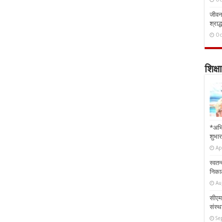
जीवन 
श्राद्
Oc
शिक्षा
*अभि
शुभार
Ap
स्वतन
निकाल
Au
सीएम 
संस्था
Se