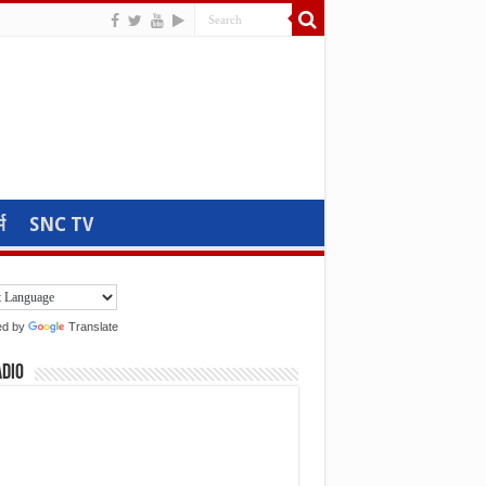
म
SNC TV
ed by
Translate
adio