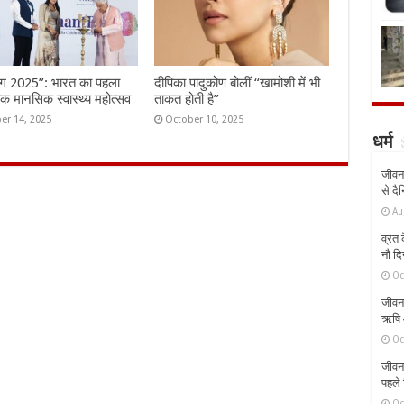
ंग 2025”: भारत का पहला
दीपिका पादुकोण बोलीं “खामोशी में भी
तिक मानसिक स्वास्थ्य महोत्सव
ताकत होती है”
er 14, 2025
October 10, 2025
धर्म
जीवन 
से दै
Au
व्रत क
नौ दि
Oc
जीवन 
ऋषि औ
Oc
जीवन 
पहले 
Oc