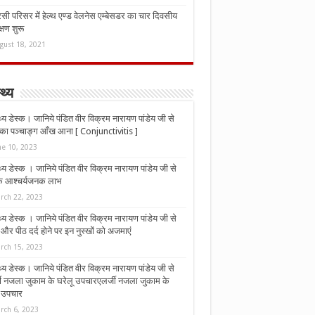
ी परिसर में हेल्थ एण्ड वेलनेस एम्बेसडर का चार दिवसीय
्षण शुरू
gust 18, 2021
्थ्य
्थ्य डेस्क। जानिये पंडित वीर विक्रम नारायण पांडेय जी से
ा पञ्चाङ्ग आँख आना [ Conjunctivitis ]
ne 10, 2023
्थ्य डेस्क । जानिये पंडित वीर विक्रम नारायण पांडेय जी से
 के आश्चर्यजनक लाभ
rch 22, 2023
्थ्य डेस्क । जानिये पंडित वीर विक्रम नारायण पांडेय जी से
र पीठ दर्द होने पर इन नुस्‍खों को अजमाएं
rch 15, 2023
्थ्य डेस्क। जानिये पंडित वीर विक्रम नारायण पांडेय जी से
जी नजला जुकाम के घरेलू उपचारएलर्जी नजला जुकाम के
ू उपचार
rch 6, 2023