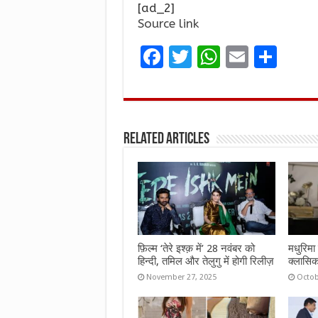
[ad_2]
Source link
F
T
W
E
S
a
w
h
m
h
ce
it
at
ai
ar
b
te
s
l
e
Related Articles
o
r
A
o
p
k
p
फ़िल्म ‘तेरे इश्क़ में’ 28 नवंबर को
मधुरिमा 
हिन्दी, तमिल और तेलुगु में होगी रिलीज़
क्लासिक
November 27, 2025
Octob