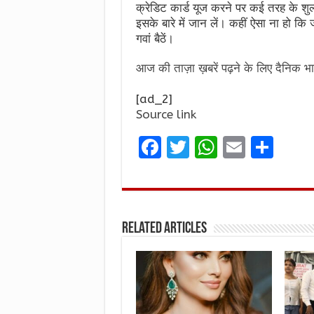
क्रेडिट कार्ड यूज करने पर कई तरह के शु
इसके बारे में जान लें। कहीं ऐसा ना हो कि
गवां बैठें।
आज की ताज़ा ख़बरें पढ़ने के लिए दैनिक भा
[ad_2]
Source link
F
T
W
E
S
a
w
h
m
h
ce
it
at
ai
ar
b
te
s
l
e
Related Articles
o
r
A
o
p
k
p