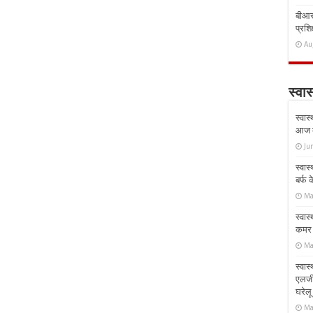
बीआरस
प्रशिक
Au
स्वास
स्वास
आज क
Ju
स्वास
बर्फ
Ma
स्वास
कमर औ
Ma
स्वास
एलर्
घरेल
Ma