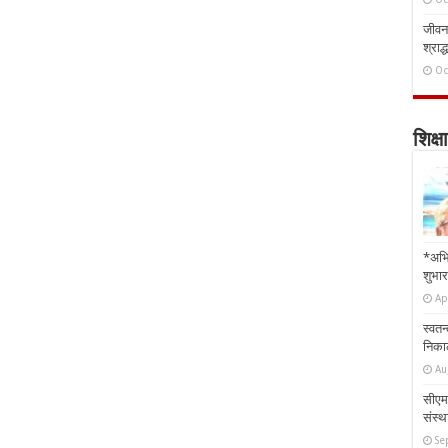
जीवन 
श्राद्
Oc
शिक्षा
*अभि
शुभार
Ap
स्वतन
निकाल
Au
सीएम 
संस्था
Se