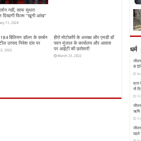
दर्शन नहीं, साफ सुथरा
न दिखागी फिल्म “खूनी आंख”
ary 11, 2024
ं 184 बिलियन डॉलर के कार्बन
हीरो मोटोकॉर्प के अध्यक्ष और एमडी डॉ
ील उत्पाद निवेश दांव पर
पवन मुंजाल के कार्यालय और आवास
पर आईटी की छापेमारी
धर्म
22, 2022
March 23, 2022
जीवन 
से दै
Au
व्रत क
नौ दि
Oc
जीवन 
ऋषि औ
Oc
जीवन 
पहले 
Oc