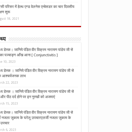
ी परिसर में हेल्थ एण्ड वेलनेस एम्बेसडर का चार दिवसीय
्षण शुरू
gust 18, 2021
्थ्य
्थ्य डेस्क। जानिये पंडित वीर विक्रम नारायण पांडेय जी से
ा पञ्चाङ्ग आँख आना [ Conjunctivitis ]
ne 10, 2023
्थ्य डेस्क । जानिये पंडित वीर विक्रम नारायण पांडेय जी से
 के आश्चर्यजनक लाभ
rch 22, 2023
्थ्य डेस्क । जानिये पंडित वीर विक्रम नारायण पांडेय जी से
र पीठ दर्द होने पर इन नुस्‍खों को अजमाएं
rch 15, 2023
्थ्य डेस्क। जानिये पंडित वीर विक्रम नारायण पांडेय जी से
जी नजला जुकाम के घरेलू उपचारएलर्जी नजला जुकाम के
ू उपचार
rch 6, 2023