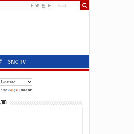
म
SNC TV
ed by
Translate
adio