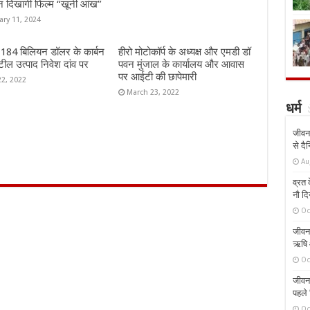
न दिखागी फिल्म “खूनी आंख”
ary 11, 2024
ं 184 बिलियन डॉलर के कार्बन
हीरो मोटोकॉर्प के अध्यक्ष और एमडी डॉ
ील उत्पाद निवेश दांव पर
पवन मुंजाल के कार्यालय और आवास
पर आईटी की छापेमारी
22, 2022
March 23, 2022
धर्म
जीवन 
से दै
Au
व्रत क
नौ दि
Oc
जीवन 
ऋषि औ
Oc
जीवन 
पहले 
Oc