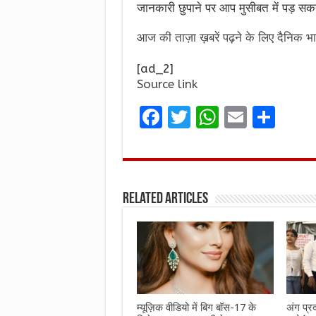
जानकारी छुपाने पर आप मुसीबत में पड़ सकत
आज की ताज़ा ख़बरें पढ़ने के लिए दैनिक भा
[ad_2]
Source link
F
T
W
E
S
a
w
h
m
h
ce
it
at
ai
ar
b
te
s
l
e
Related Articles
o
r
A
o
p
k
p
म्यूज़िक वीडियो में बिग बॉस-17 के
अंग प्र