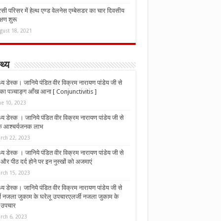
ी परिसर में हेल्थ एण्ड वेलनेस एम्बेसडर का चार दिवसीय
्षण शुरू
gust 18, 2021
्थ्य
्थ्य डेस्क। जानिये पंडित वीर विक्रम नारायण पांडेय जी से
ा पञ्चाङ्ग आँख आना [ Conjunctivitis ]
ne 10, 2023
्थ्य डेस्क । जानिये पंडित वीर विक्रम नारायण पांडेय जी से
 के आश्चर्यजनक लाभ
rch 22, 2023
्थ्य डेस्क । जानिये पंडित वीर विक्रम नारायण पांडेय जी से
र पीठ दर्द होने पर इन नुस्‍खों को अजमाएं
rch 15, 2023
्थ्य डेस्क। जानिये पंडित वीर विक्रम नारायण पांडेय जी से
जी नजला जुकाम के घरेलू उपचारएलर्जी नजला जुकाम के
ू उपचार
rch 6, 2023