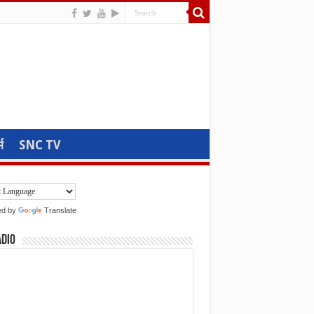
म
SNC TV
ed by
Translate
adio