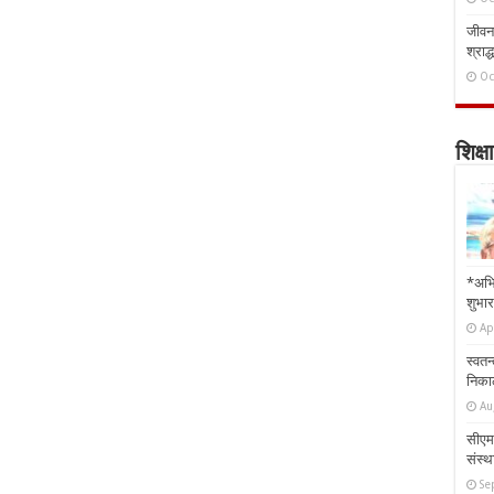
जीवन 
श्राद्
Oc
शिक्षा
*अभि
शुभार
Ap
स्वतन
निकाल
Au
सीएम 
संस्था
Se