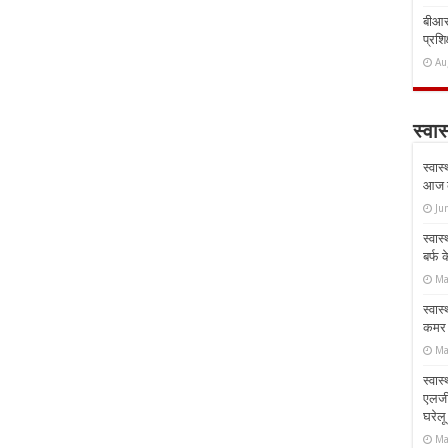
बीआरस
प्रशिक
Au
स्वास
स्वास
आज क
Ju
स्वास
बर्फ
Ma
स्वास
कमर औ
Ma
स्वास
एलर्
घरेल
Ma