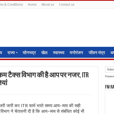
ms & Conditions
Home
About us
Contact us
ीय
राज्य
सोनभद्र
खेल
स्वास्थ्य
मनोरंजन
जीवन मंत्र
धर्
कम टैक्स विभाग की है आप पर नजर, ITR
Power
यां
FM R
री जारी कर ITR फार्म भरते समय आय-व्यय की सही
विभाग ने चेतावनी दी है कि आय-व्यय से संबंधित कोई भी