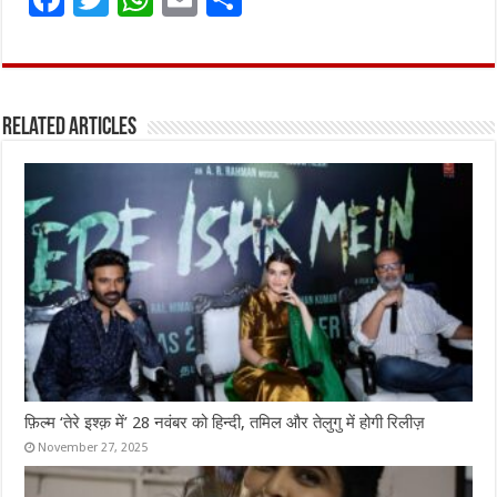
a
w
h
m
h
ce
it
at
ai
ar
b
te
s
l
e
Related Articles
o
r
A
o
p
k
p
फ़िल्म ‘तेरे इश्क़ में’ 28 नवंबर को हिन्दी, तमिल और तेलुगु में होगी रिलीज़
November 27, 2025