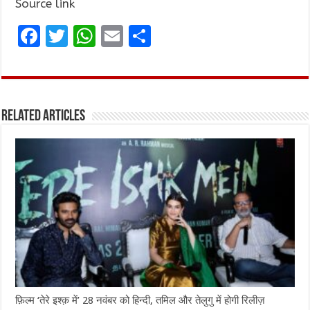
Source link
F
T
W
E
S
a
w
h
m
h
ce
it
at
ai
ar
b
te
s
l
e
Related Articles
o
r
A
o
p
k
p
फ़िल्म ‘तेरे इश्क़ में’ 28 नवंबर को हिन्दी, तमिल और तेलुगु में होगी रिलीज़