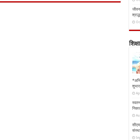
जीवन 
श्राद्
Oc
शिक्षा
*अभि
शुभार
Ap
स्वतन
निकाल
Au
सीएम 
संस्था
Se