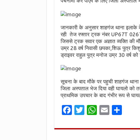
पंचनामा कर पीएम के लिए जिला अस्पताल 
जानकारी के अनुसार शाहगंज थाना इलाके के
रही तेज रफ्तार ट्रक नंबर UP67T 0267
जिससे ट्रक सवार एक अज्ञात व्यक्ति की म
उम्र 28 वर्ष निवासी छपका,शिऊ पुत्र कि
ड्राइवर राहुल पुत्र मनोज उम्र 30 वर्ष 
सूचना के बाद मौके पर पहुची शाहगंज थाना 
जिला अस्पताल भेज दिया वही घायलो को तत्
प्राथमिक उपचार के बाद गंभीर रूप से घाय
F
T
W
E
S
a
w
h
m
h
ce
it
at
ai
ar
b
te
s
l
e