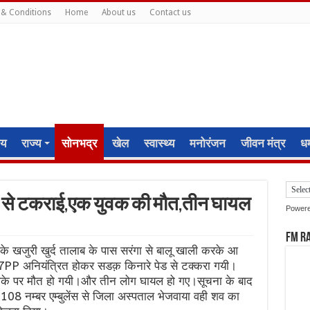
& Conditions
Home
About us
Contact us
ीय
राज्य
सोनभद्र
खेल
स्वास्थ्य
मनोरंजन
जीवन मंत्र
धर्
ड़ से टकराई,एक युवक की मौत,तीन घायल
Power
FM R
के खजुरी खुर्द तालाब के पास सरंगा से बालू खाली करके आ
PP अनियंत्रित होकर सडक़ किनारे पेड से टक्करा गयी।
मौके पर मौत हो गयी।और तीन लोग घायल हो गए।सूचना के बाद
108 नम्बर एम्बुलेंस से जिला अस्पताल भेजवाया वही शव का