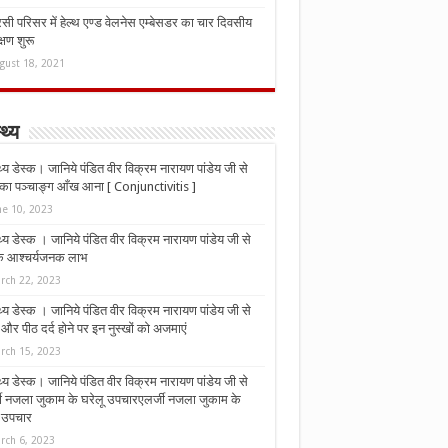
ी परिसर में हेल्थ एण्ड वेलनेस एम्बेसडर का चार दिवसीय
्षण शुरू
gust 18, 2021
्थ्य
्थ्य डेस्क। जानिये पंडित वीर विक्रम नारायण पांडेय जी से
ा पञ्चाङ्ग आँख आना [ Conjunctivitis ]
ne 10, 2023
्थ्य डेस्क । जानिये पंडित वीर विक्रम नारायण पांडेय जी से
 के आश्चर्यजनक लाभ
rch 22, 2023
्थ्य डेस्क । जानिये पंडित वीर विक्रम नारायण पांडेय जी से
र पीठ दर्द होने पर इन नुस्‍खों को अजमाएं
rch 15, 2023
्थ्य डेस्क। जानिये पंडित वीर विक्रम नारायण पांडेय जी से
जी नजला जुकाम के घरेलू उपचारएलर्जी नजला जुकाम के
ू उपचार
rch 6, 2023