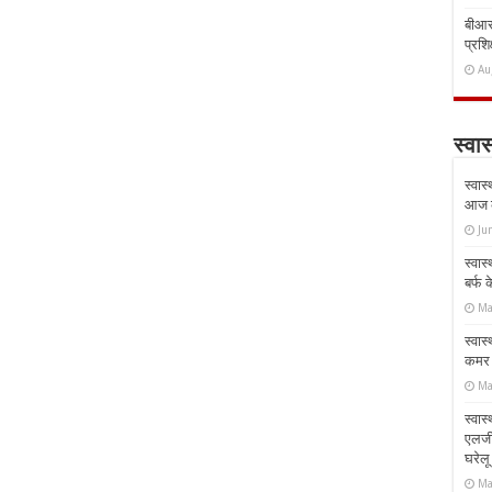
बीआरस
प्रशिक
Au
स्वास
स्वास
आज क
Ju
स्वास
बर्फ
Ma
स्वास
कमर औ
Ma
स्वास
एलर्
घरेल
Ma