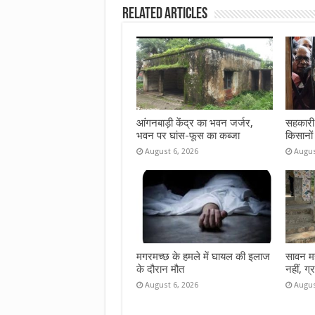
Related Articles
o
r
A
o
p
k
p
आंगनबाड़ी केंद्र का भवन जर्जर,
सहकारी 
भवन पर घांस-फूस का कब्जा
किसानों
August 6, 2026
Augus
मगरमच्छ के हमले में घायल की इलाज
सावन महीन
के दौरान मौत
नहीं, ग्
August 6, 2026
Augus