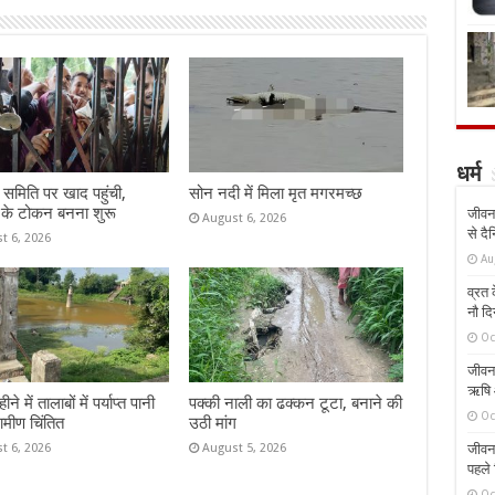
धर्म
समिति पर खाद पहुंची,
सोन नदी में मिला मृत मगरमच्छ
 के टोकन बनना शुरू
जीवन 
August 6, 2026
से दै
t 6, 2026
Au
व्रत क
नौ दि
Oc
जीवन 
ऋषि औ
े में तालाबों में पर्याप्त पानी
पक्की नाली का ढक्कन टूटा, बनाने की
Oc
रामीण चिंतित
उठी मांग
t 6, 2026
August 5, 2026
जीवन 
पहले 
Oc