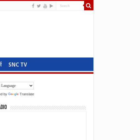
म
SNC TV
ed by
Translate
adio