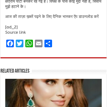
क्षेत्रीय पार्टी बनकर रह गई है। विपक्ष के पास कोई मुद्दा नहीं है, सिवाय
मुझे हटाने के।
आज की ताज़ा ख़बरें पढ़ने के लिए दैनिक भास्कर ऍप डाउनलोड करें
[ad_2]
Source link
F
T
W
E
S
a
w
h
m
h
ce
it
at
ai
ar
b
te
s
l
e
Related Articles
o
r
A
o
p
k
p