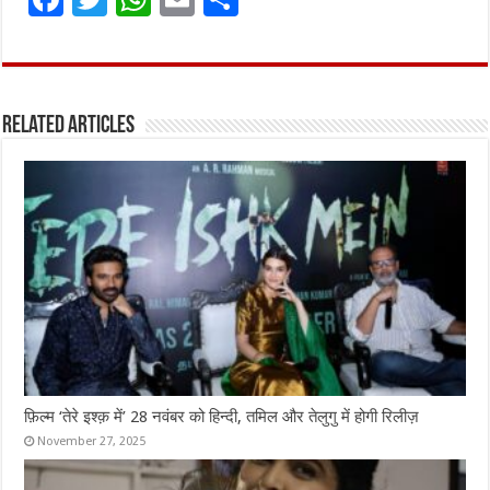
a
w
h
m
h
ce
it
at
ai
ar
b
te
s
l
e
Related Articles
o
r
A
o
p
k
p
फ़िल्म ‘तेरे इश्क़ में’ 28 नवंबर को हिन्दी, तमिल और तेलुगु में होगी रिलीज़
November 27, 2025