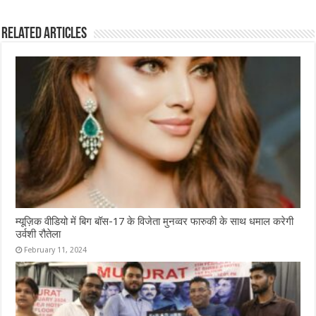
b
te
s
l
e
Related Articles
o
r
A
o
p
k
p
म्यूज़िक वीडियो में बिग बॉस-17 के विजेता मुनव्वर फारुकी के साथ धमाल करेगी
उर्वशी रौतेला
February 11, 2024