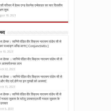
ी परिसर में हेल्थ एण्ड वेलनेस एम्बेसडर का चार दिवसीय
्षण शुरू
gust 18, 2021
्थ्य
्थ्य डेस्क। जानिये पंडित वीर विक्रम नारायण पांडेय जी से
ा पञ्चाङ्ग आँख आना [ Conjunctivitis ]
ne 10, 2023
्थ्य डेस्क । जानिये पंडित वीर विक्रम नारायण पांडेय जी से
 के आश्चर्यजनक लाभ
rch 22, 2023
्थ्य डेस्क । जानिये पंडित वीर विक्रम नारायण पांडेय जी से
र पीठ दर्द होने पर इन नुस्‍खों को अजमाएं
rch 15, 2023
्थ्य डेस्क। जानिये पंडित वीर विक्रम नारायण पांडेय जी से
जी नजला जुकाम के घरेलू उपचारएलर्जी नजला जुकाम के
ू उपचार
rch 6, 2023