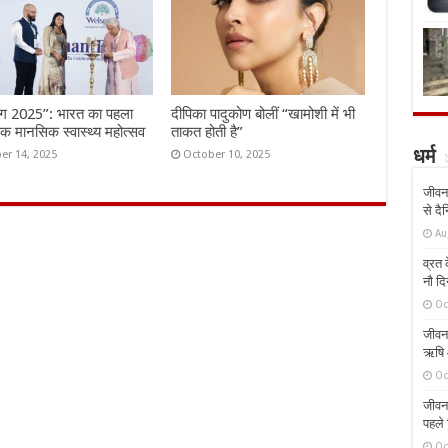
ंग 2025”: भारत का पहला
दीपिका पादुकोण बोलीं “खामोशी में भी
तिक मानसिक स्वास्थ्य महोत्सव
ताकत होती है”
er 14, 2025
October 10, 2025
धर्म
जीवन 
से दै
Au
व्रत क
नौ दि
Oc
जीवन 
ऋषि औ
Oc
जीवन 
पहले 
Oc