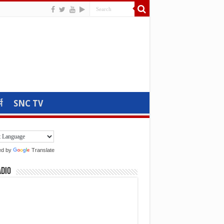
म
SNC TV
ed by
Translate
adio