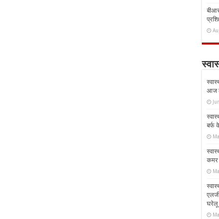
बीआरस
प्रशिक
Au
स्वास
स्वास
आज क
Ju
स्वास
बर्फ
Ma
स्वास
कमर औ
Ma
स्वास
एलर्
घरेल
Ma