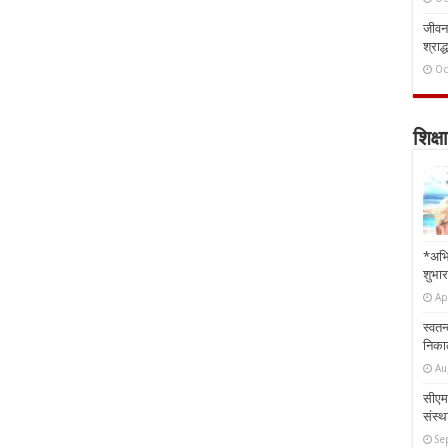
जीवन 
श्राद्
Oc
शिक्षा
*अभि
शुभार
Ap
स्वतन
निकाल
Au
सीएम 
संस्था
Se