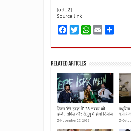
[ad_2]
Source link
F
T
W
E
S
a
w
h
m
h
ce
it
at
ai
ar
b
te
s
l
e
Related Articles
o
r
A
o
p
k
p
फ़िल्म ‘तेरे इश्क़ में’ 28 नवंबर को
मधुरिमा 
हिन्दी, तमिल और तेलुगु में होगी रिलीज़
क्लासिक
November 27, 2025
Octob