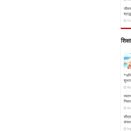
जीवन 
श्राद्
Oc
शिक्षा
*अभि
शुभार
Ap
स्वतन
निकाल
Au
सीएम 
संस्था
Se