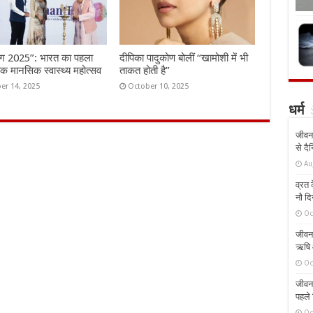
ंग 2025”: भारत का पहला
दीपिका पादुकोण बोलीं “खामोशी में भी
तिक मानसिक स्वास्थ्य महोत्सव
ताकत होती है”
er 14, 2025
October 10, 2025
धर्म
जीवन 
से दै
Au
व्रत क
नौ दि
Oc
जीवन 
ऋषि औ
Oc
जीवन 
पहले 
Oc