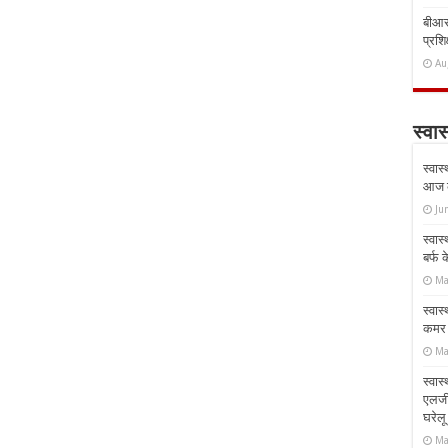
बीआरस
प्रशिक
Au
स्वास
स्वास
आज क
Ju
स्वास
बर्फ
Ma
स्वास
कमर औ
Ma
स्वास
एलर्
घरेल
Ma