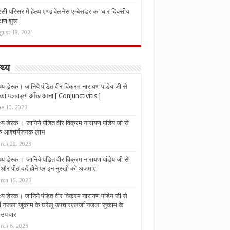
ी परिसर में हेल्थ एण्ड वेलनेस एम्बेसडर का चार दिवसीय
्षण शुरू
gust 18, 2021
्थ्य
्थ्य डेस्क। जानिये पंडित वीर विक्रम नारायण पांडेय जी से
ा पञ्चाङ्ग आँख आना [ Conjunctivitis ]
ne 10, 2023
्थ्य डेस्क । जानिये पंडित वीर विक्रम नारायण पांडेय जी से
 के आश्चर्यजनक लाभ
rch 22, 2023
्थ्य डेस्क । जानिये पंडित वीर विक्रम नारायण पांडेय जी से
र पीठ दर्द होने पर इन नुस्‍खों को अजमाएं
rch 15, 2023
्थ्य डेस्क। जानिये पंडित वीर विक्रम नारायण पांडेय जी से
जी नजला जुकाम के घरेलू उपचारएलर्जी नजला जुकाम के
ू उपचार
rch 6, 2023