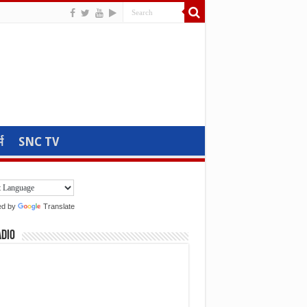
म
SNC TV
ed by
Translate
adio