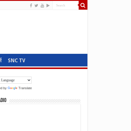
म
SNC TV
ed by
Translate
adio