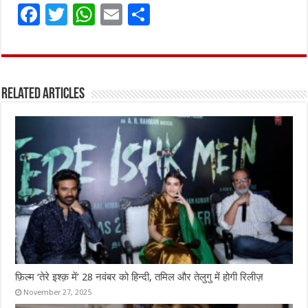
F
T
W
E
S
a
w
h
m
h
ce
it
at
ai
ar
b
te
s
l
e
Related Articles
o
r
A
o
p
k
p
फ़िल्म ‘तेरे इश्क़ में’ 28 नवंबर को हिन्दी, तमिल और तेलुगु में होगी रिलीज़
November 27, 2025