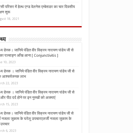
ी परिसर में हेल्थ एण्ड वेलनेस एम्बेसडर का चार दिवसीय
्षण शुरू
gust 18, 2021
्थ्य
्थ्य डेस्क। जानिये पंडित वीर विक्रम नारायण पांडेय जी से
ा पञ्चाङ्ग आँख आना [ Conjunctivitis ]
ne 10, 2023
्थ्य डेस्क । जानिये पंडित वीर विक्रम नारायण पांडेय जी से
 के आश्चर्यजनक लाभ
rch 22, 2023
्थ्य डेस्क । जानिये पंडित वीर विक्रम नारायण पांडेय जी से
र पीठ दर्द होने पर इन नुस्‍खों को अजमाएं
rch 15, 2023
्थ्य डेस्क। जानिये पंडित वीर विक्रम नारायण पांडेय जी से
जी नजला जुकाम के घरेलू उपचारएलर्जी नजला जुकाम के
ू उपचार
rch 6, 2023