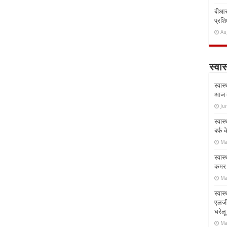
बीआरस
प्रशिक
Au
स्वास
स्वास
आज क
Ju
स्वास
बर्फ
Ma
स्वास
कमर औ
Ma
स्वास
एलर्
घरेल
Ma