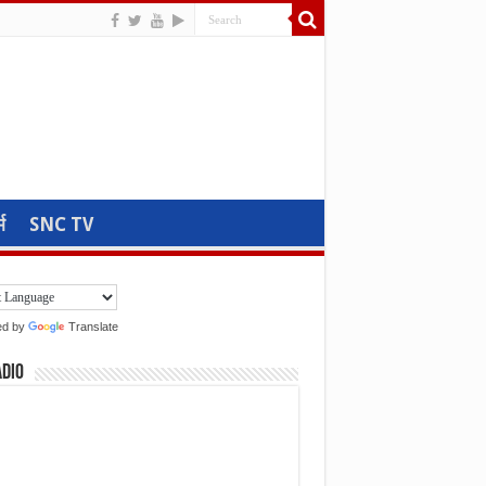
म
SNC TV
ed by
Translate
adio