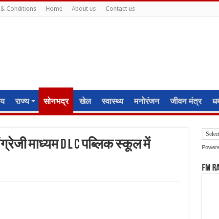
& Conditions
Home
About us
Contact us
ीय
राज्य
सोनभद्र
खेल
स्वास्थ्य
मनोरंजन
जीवन मंत्र
धर्
ंग्रेजी माध्यम D L C पब्लिक स्कूल में
Power
FM R