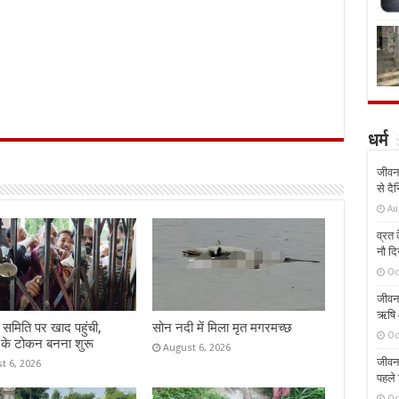
धर्म
जीवन 
से दै
Au
व्रत क
नौ दि
Oc
जीवन 
ऋषि औ
समिति पर खाद पहुंची,
सोन नदी में मिला मृत मगरमच्छ
Oc
 के टोकन बनना शुरू
August 6, 2026
जीवन 
t 6, 2026
पहले 
Oc