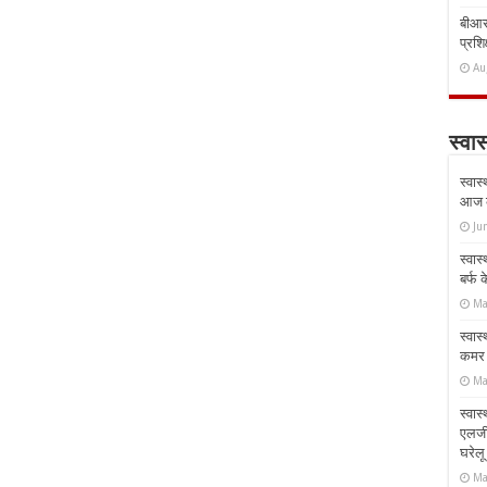
बीआरस
प्रशिक
Au
स्वास
स्वास
आज क
Ju
स्वास
बर्फ
Ma
स्वास
कमर औ
Ma
स्वास
एलर्
घरेल
Ma