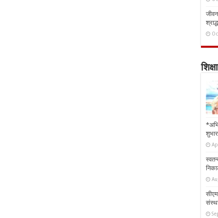
जीवन 
श्राद्
Oc
शिक्षा
*अभि
शुभार
Ap
स्वतन
निकाल
Au
सीएम 
संस्था
Se