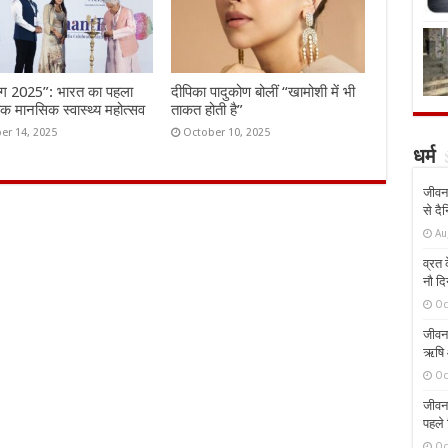
ंग 2025”: भारत का पहला
दीपिका पादुकोण बोलीं “खामोशी में भी
तिक मानसिक स्वास्थ्य महोत्सव
ताकत होती है”
er 14, 2025
October 10, 2025
धर्म
जीवन 
से दै
Au
व्रत क
नौ दि
Oc
जीवन 
ऋषि औ
Oc
जीवन 
पहले 
Oc