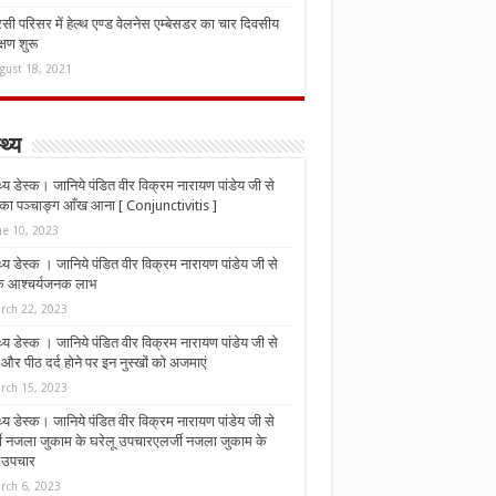
ी परिसर में हेल्थ एण्ड वेलनेस एम्बेसडर का चार दिवसीय
्षण शुरू
gust 18, 2021
्थ्य
्थ्य डेस्क। जानिये पंडित वीर विक्रम नारायण पांडेय जी से
ा पञ्चाङ्ग आँख आना [ Conjunctivitis ]
ne 10, 2023
्थ्य डेस्क । जानिये पंडित वीर विक्रम नारायण पांडेय जी से
 के आश्चर्यजनक लाभ
rch 22, 2023
्थ्य डेस्क । जानिये पंडित वीर विक्रम नारायण पांडेय जी से
र पीठ दर्द होने पर इन नुस्‍खों को अजमाएं
rch 15, 2023
्थ्य डेस्क। जानिये पंडित वीर विक्रम नारायण पांडेय जी से
जी नजला जुकाम के घरेलू उपचारएलर्जी नजला जुकाम के
ू उपचार
rch 6, 2023