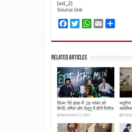
[ad_2]
Source link
F
T
W
E
S
a
w
h
m
h
ce
it
at
ai
ar
b
te
s
l
e
Related Articles
o
r
A
o
p
k
p
फ़िल्म ‘तेरे इश्क़ में’ 28 नवंबर को
मधुरिमा 
हिन्दी, तमिल और तेलुगु में होगी रिलीज़
क्लासिक
November 27, 2025
Octob