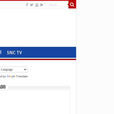
म
SNC TV
ed by
Translate
adio