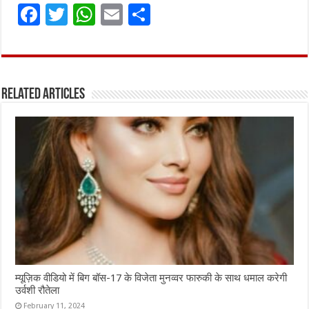
F
T
W
E
S
a
w
h
m
h
ce
it
at
ai
ar
b
te
s
l
e
Related Articles
o
r
A
o
p
k
p
म्यूज़िक वीडियो में बिग बॉस-17 के विजेता मुनव्वर फारुकी के साथ धमाल करेगी
उर्वशी रौतेला
February 11, 2024