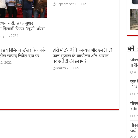
September 13, 2023
दर्शन नहीं, साफ सुथरा
न दिखागी फिल्म “खूनी आंख”
ary 11, 2024
धर्म
ं 184 बिलियन डॉलर के कार्बन
हीरो मोटोकॉर्प के अध्यक्ष और एमडी डॉ
ील उत्पाद निवेश दांव पर
पवन मुंजाल के कार्यालय और आवास
जीवन 
पर आईटी की छापेमारी
22, 2022
से दै
March 23, 2022
Au
व्रत क
नौ दि
Oc
जीवन 
ऋषि औ
Oc
जीवन 
पहले 
Oc