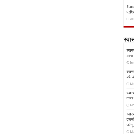
बीआरस
प्रशिक
Au
स्वास
स्वास
आज क
Ju
स्वास
बर्फ
Ma
स्वास
कमर औ
Ma
स्वास
एलर्
घरेल
Ma