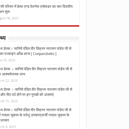
ी परिसर में हेल्थ एण्ड वेलनेस एम्बेसडर का चार दिवसीय
्षण शुरू
gust 18, 2021
्थ्य
्थ्य डेस्क। जानिये पंडित वीर विक्रम नारायण पांडेय जी से
ा पञ्चाङ्ग आँख आना [ Conjunctivitis ]
ne 10, 2023
्थ्य डेस्क । जानिये पंडित वीर विक्रम नारायण पांडेय जी से
 के आश्चर्यजनक लाभ
rch 22, 2023
्थ्य डेस्क । जानिये पंडित वीर विक्रम नारायण पांडेय जी से
र पीठ दर्द होने पर इन नुस्‍खों को अजमाएं
rch 15, 2023
्थ्य डेस्क। जानिये पंडित वीर विक्रम नारायण पांडेय जी से
जी नजला जुकाम के घरेलू उपचारएलर्जी नजला जुकाम के
ू उपचार
rch 6, 2023