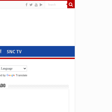
म
SNC TV
ed by
Translate
adio