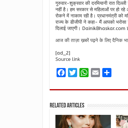
गुरुवार-शुक्रवार की दरमियानी रात दिल्ल
नहीं है। हम सरकार से महिलाओं पर हो रहे 
रोकने में नाकाम रही है। प्रधानमंत्री को 
राज्य के डीजीपी ने कहा- मैं आपको भरोसा 
दिलाई जाएगी। DainikBhaskar.com इस म
आज की ताज़ा ख़बरें पढ़ने के लिए दैनिक भा
[ad_2]
Source link
F
T
W
E
S
a
w
h
m
h
ce
it
at
ai
ar
b
te
s
l
e
Related Articles
o
r
A
o
p
k
p