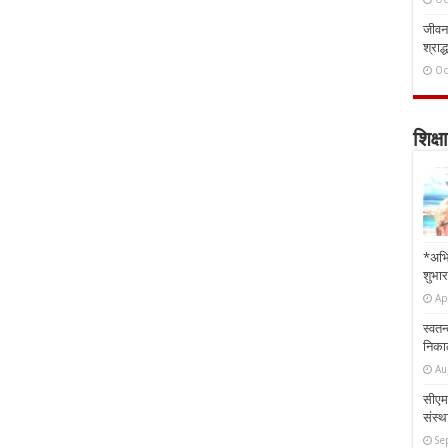
जीवन 
श्राद्
Oc
शिक्षा
*अभि
शुभार
Ap
स्वतन
निकाल
Au
सीएम 
संस्था
Se