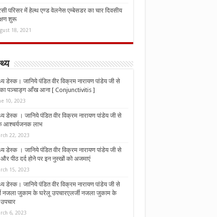
ी परिसर में हेल्थ एण्ड वेलनेस एम्बेसडर का चार दिवसीय
्षण शुरू
gust 18, 2021
्थ्य
्थ्य डेस्क। जानिये पंडित वीर विक्रम नारायण पांडेय जी से
ा पञ्चाङ्ग आँख आना [ Conjunctivitis ]
ne 10, 2023
्थ्य डेस्क । जानिये पंडित वीर विक्रम नारायण पांडेय जी से
 के आश्चर्यजनक लाभ
rch 22, 2023
्थ्य डेस्क । जानिये पंडित वीर विक्रम नारायण पांडेय जी से
र पीठ दर्द होने पर इन नुस्‍खों को अजमाएं
rch 15, 2023
्थ्य डेस्क। जानिये पंडित वीर विक्रम नारायण पांडेय जी से
जी नजला जुकाम के घरेलू उपचारएलर्जी नजला जुकाम के
ू उपचार
rch 6, 2023