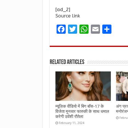
[ad_2]
Source link
F
T
W
E
S
a
w
h
m
h
ce
it
at
ai
ar
b
te
s
l
e
Related Articles
o
r
A
o
p
k
p
म्यूज़िक वीडियो में बिग बॉस-17 के
अंग प्र
विजेता मुनव्वर फारुकी के साथ धमाल
मनोरंज
करेगी उर्वशी रौतेला
Febru
February 11, 2024