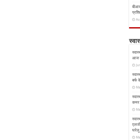
बीआरस
प्रशिक
Au
स्वास
स्वास
आज क
Ju
स्वास
बर्फ
Ma
स्वास
कमर औ
Ma
स्वास
एलर्
घरेल
Ma