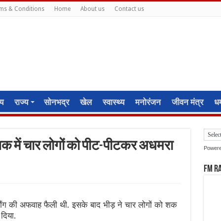
ms & Conditions
Home
About us
Contact us
ीय
राज्य
सोनभद्र
खेल
स्वास्थ्य
मनोरंजन
जीवन मंत्र
धर्
के शक में चार लोगों को पीट-पीटकर अधमरा
Power
FM R
र गैंग की अफवाह फैली थी. इसके बाद भीड़ ने चार लोगों को शक
दिया.