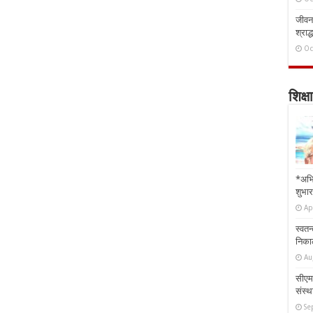
जीवन 
श्राद्
Oc
शिक्षा
*अभि
शुभार
Ap
स्वतन
निकाल
Au
सीएम 
संस्था
Se