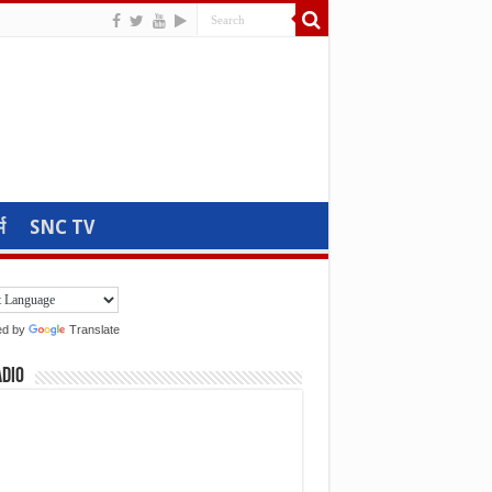
म
SNC TV
ed by
Translate
adio