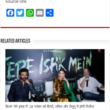
Source link
F
T
W
E
S
a
w
h
m
h
ce
it
at
ai
ar
b
te
s
l
e
Related Articles
o
r
A
o
p
k
p
फ़िल्म ‘तेरे इश्क़ में’ 28 नवंबर को हिन्दी, तमिल और तेलुगु में होगी रिलीज़