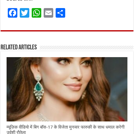
F
T
W
E
S
a
w
h
m
h
ce
it
at
ai
ar
b
te
s
l
e
Related Articles
o
r
A
o
p
k
p
म्यूज़िक वीडियो में बिग बॉस-17 के विजेता मुनव्वर फारुकी के साथ धमाल करेगी
उर्वशी रौतेला