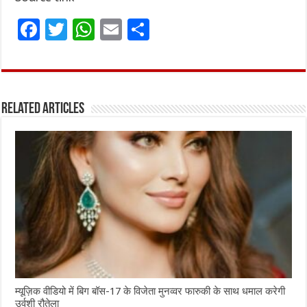
F
T
W
E
S
a
w
h
m
h
ce
it
at
ai
ar
b
te
s
l
e
Related Articles
o
r
A
o
p
k
p
म्यूज़िक वीडियो में बिग बॉस-17 के विजेता मुनव्वर फारुकी के साथ धमाल करेगी
उर्वशी रौतेला