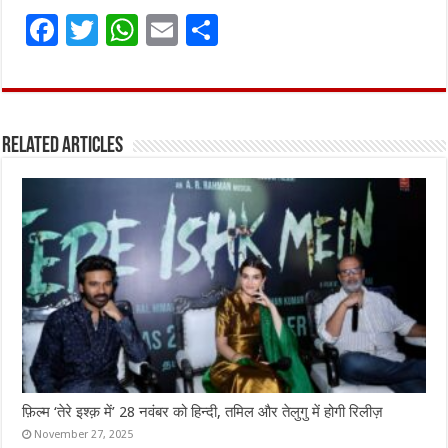
F
T
W
E
S
a
w
h
m
h
ce
it
at
ai
ar
b
te
s
l
e
Related Articles
o
r
A
o
p
k
p
फ़िल्म ‘तेरे इश्क़ में’ 28 नवंबर को हिन्दी, तमिल और तेलुगु में होगी रिलीज़
November 27, 2025