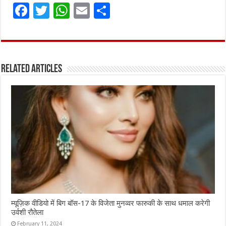
F
T
W
E
S
a
w
h
m
h
ce
it
at
ai
ar
b
te
s
l
e
Related Articles
o
r
A
o
p
k
p
म्यूज़िक वीडियो में बिग बॉस-17 के विजेता मुनव्वर फारुकी के साथ धमाल करेगी
उर्वशी रौतेला
February 11, 2024