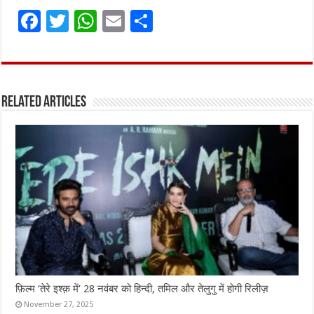
F
T
W
E
S
a
w
h
m
h
ce
it
at
ai
ar
b
te
s
l
e
Related Articles
o
r
A
o
p
k
p
फ़िल्म ‘तेरे इश्क़ में’ 28 नवंबर को हिन्दी, तमिल और तेलुगु में होगी रिलीज़
November 27, 2025