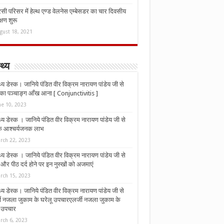
ी परिसर में हेल्थ एण्ड वेलनेस एम्बेसडर का चार दिवसीय
्षण शुरू
gust 18, 2021
्थ्य
्थ्य डेस्क। जानिये पंडित वीर विक्रम नारायण पांडेय जी से
ा पञ्चाङ्ग आँख आना [ Conjunctivitis ]
ne 10, 2023
्थ्य डेस्क । जानिये पंडित वीर विक्रम नारायण पांडेय जी से
 के आश्चर्यजनक लाभ
rch 22, 2023
्थ्य डेस्क । जानिये पंडित वीर विक्रम नारायण पांडेय जी से
र पीठ दर्द होने पर इन नुस्‍खों को अजमाएं
rch 15, 2023
्थ्य डेस्क। जानिये पंडित वीर विक्रम नारायण पांडेय जी से
जी नजला जुकाम के घरेलू उपचारएलर्जी नजला जुकाम के
ू उपचार
rch 6, 2023