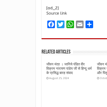
[ad_2]
Source link
F
T
W
E
S
a
w
h
m
h
ce
it
at
ai
ar
b
te
s
l
e
Related Articles
o
r
A
o
p
जीवन मंत्र । जानिये पंडित वीर
जीवन मं
k
p
विक्रम नारायण पांडेय जी से हिन्दू धर्म
विक्रम 
के प्रसिद्ध बारह संवाद
और पितृ 
August 25, 2024
Octob