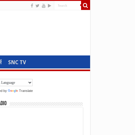
म
SNC TV
ed by
Translate
adio