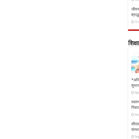
जीवन 
श्राद्
Oc
शिक्षा
*अभि
शुभार
Ap
स्वतन
निकाल
Au
सीएम 
संस्था
Se