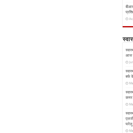
बीआरस
प्रशिक
Au
स्वास
स्वास
आज क
Ju
स्वास
बर्फ
Ma
स्वास
कमर औ
Ma
स्वास
एलर्
घरेल
Ma