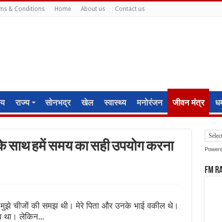
ms & Conditions
Home
About us
Contact us
ीय
राज्य
सोनभद्र
खेल
स्वास्थ्य
मनोरंजन
जीवन मंत्र
धर्
के साथ हमें समय का सही उपयोग करना
Power
FM R
किन मुझे चीजों की समझ थी। मेरे पिता और उनके भाई वकील थे।
दबाव था। लेकिन…