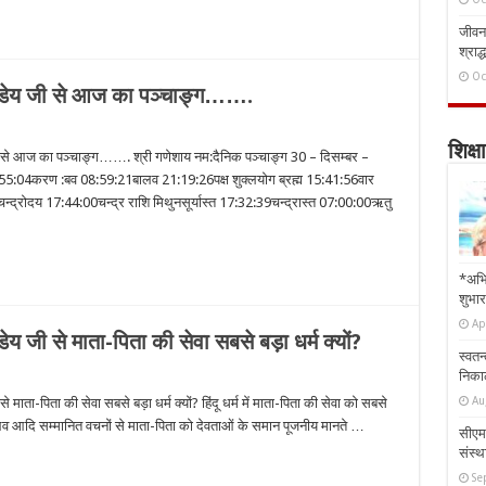
जीवन 
श्राद्
Oc
पांडेय जी से आज का पञ्चाङ्ग…….
शिक्षा
 जी से आज का पञ्चाङ्ग……. श्री गणेशाय नम:दैनिक पञ्चाङ्ग 30 – दिसम्बर –
 18:55:04करण :बव 08:59:21बालव 21:19:26पक्ष शुक्लयोग ब्रह्म 15:41:56वार
20चन्द्रोदय 17:44:00चन्द्र राशि मिथुनसूर्यास्त 17:32:39चन्द्रास्त 07:00:00ऋतु
*अभि
शुभार
Ap
ेय जी से माता-पिता की सेवा सबसे बड़ा धर्म क्यों?
स्वतन
निकाल
Au
माता-पिता की सेवा सबसे बड़ा धर्म क्यों? हिंदू धर्म में माता-पिता की सेवा को सबसे
ेवो भव आदि सम्मानित वचनों से माता-पिता को देवताओं के समान पूजनीय मानते …
सीएम 
संस्था
Se