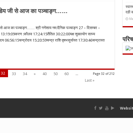
स्वास
पांडेय जी से आज का पञ्चाङ्ग……
दही 
Ma
 जी से आज का पञ्चाङ्ग…… श्री गणेशाय नम:दैनिक पञ्चाङ्ग 27 – दिसम्बर –
का 13:19:09करण :कौलव 17:24:15तैतिल 30:22:00पक्ष शुक्लयोग साघ्य
परि
्योदय 06:56:15चन्द्रोदय 15:20:59चन्द्र राशि वृषभसूर्यास्त 17:30:46चन्द्रास्त
32
33
34
»
40
50
60
...
Page 32 of 212
Last »
Websit