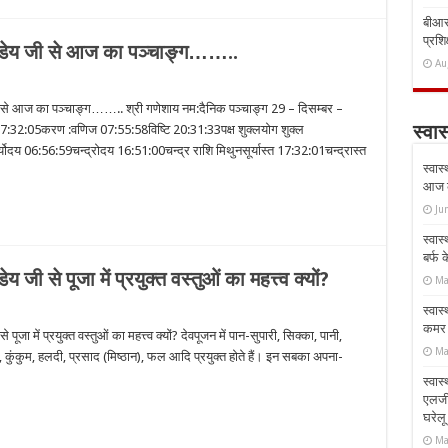
बीआरस
प्रशिक
ांडेय जी से आज का पञ्चाङ्ग……..
Au
जी से आज का पञ्चाङ्ग…….. श्री गणेशाय नम:दैनिक पञ्चाङ्ग 29 – दिसम्बर –
 17:32:05करण :वणिज 07:55:58विष्टि 20:31:33पक्ष शुक्लयोग शुक्ल
स्वास
र्योदय 06:56:59चन्द्रोदय 16:51:00चन्द्र राशि मिथुनसूर्यास्त 17:32:01चन्द्रास्त
स्वास
आज क
Ju
स्वास
बर्फ
 जी से पूजा में प्रयुक्त वस्तुओं का महत्त्व क्यों?
Ma
स्वास
कमर औ
ूजा में प्रयुक्त वस्तुओं का महत्त्व क्यों? देवपूजन में पान-सुपारी, सिक्का, पानी,
Ma
ती, कुंकुम, हलदी, प्रसाद (मिष्ठान), फल आदि प्रयुक्त होते हैं। इन सबका अपना-
स्वास
एलर्
घरेल
Ma