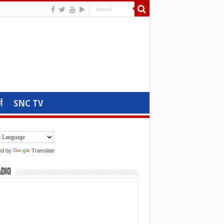
म
SNC TV
ed by
Translate
adio