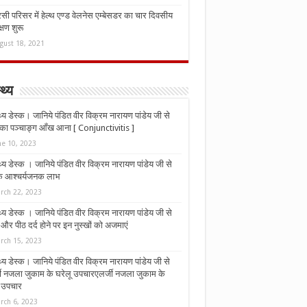
ी परिसर में हेल्थ एण्ड वेलनेस एम्बेसडर का चार दिवसीय
्षण शुरू
gust 18, 2021
्थ्य
्थ्य डेस्क। जानिये पंडित वीर विक्रम नारायण पांडेय जी से
ा पञ्चाङ्ग आँख आना [ Conjunctivitis ]
ne 10, 2023
्थ्य डेस्क । जानिये पंडित वीर विक्रम नारायण पांडेय जी से
 के आश्चर्यजनक लाभ
rch 22, 2023
्थ्य डेस्क । जानिये पंडित वीर विक्रम नारायण पांडेय जी से
र पीठ दर्द होने पर इन नुस्‍खों को अजमाएं
rch 15, 2023
्थ्य डेस्क। जानिये पंडित वीर विक्रम नारायण पांडेय जी से
जी नजला जुकाम के घरेलू उपचारएलर्जी नजला जुकाम के
ू उपचार
rch 6, 2023