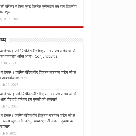
ी परिसर में हेल्थ एण्ड वेलनेस एम्बेसडर का चार दिवसीय
्षण शुरू
gust 18, 2021
्थ्य
्थ्य डेस्क। जानिये पंडित वीर विक्रम नारायण पांडेय जी से
ा पञ्चाङ्ग आँख आना [ Conjunctivitis ]
ne 10, 2023
्थ्य डेस्क । जानिये पंडित वीर विक्रम नारायण पांडेय जी से
 के आश्चर्यजनक लाभ
rch 22, 2023
्थ्य डेस्क । जानिये पंडित वीर विक्रम नारायण पांडेय जी से
र पीठ दर्द होने पर इन नुस्‍खों को अजमाएं
rch 15, 2023
्थ्य डेस्क। जानिये पंडित वीर विक्रम नारायण पांडेय जी से
जी नजला जुकाम के घरेलू उपचारएलर्जी नजला जुकाम के
ू उपचार
rch 6, 2023