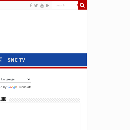
म
SNC TV
ed by
Translate
adio