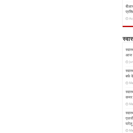
बीआरस
प्रशिक
Au
स्वास
स्वास
आज क
Ju
स्वास
बर्फ
Ma
स्वास
कमर औ
Ma
स्वास
एलर्
घरेल
Ma