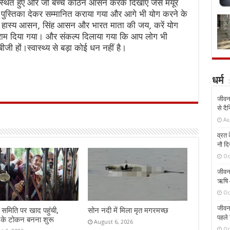
 उपस्थित हुए और जो बच्चे कठिन आसन करके दिखाए जैसे मयूर
श पुस्तिका देकर सम्मानित कराया गया और आगे भी योग करने के
में हास्य आसन, सिंह आसन और भारत माता की जय, करें योग
 विराम दिया गया। और संकल्प दिलाया गया कि आप लोग भी
ीजी हों।स्वास्थ्य से बड़ा कोई धन नहीं है।
धर्म
जीवन 
से दै
Au
व्रत क
नौ दि
Oc
जीवन 
ऋषि औ
Oc
जीवन 
समिति पर खाद पहुंची,
सोन नदी में मिला मृत मगरमच्छ
पहले 
 के टोकन बनना शुरू
August 6, 2026
Oc