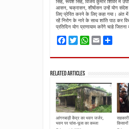
सिंह, रूपेश सिंह, विजय कुमार शिविर में
आसन, चक्रासन, शीर्षासन उन्हें योग संदे
लिए प्रेरित करने के लिए कहा गया। अंत 
रहें निरोग के नारे के साथ शांति पाठ कर
प्रतिदिन योग प्राणायाम करेंगे चाहे जितना ब
F
T
W
E
S
a
w
h
m
h
ce
it
at
ai
ar
b
te
s
l
e
Related Articles
o
r
A
o
p
k
p
आंगनबाड़ी केंद्र का भवन जर्जर,
सहकारी 
भवन पर घांस-फूस का कब्जा
किसानों