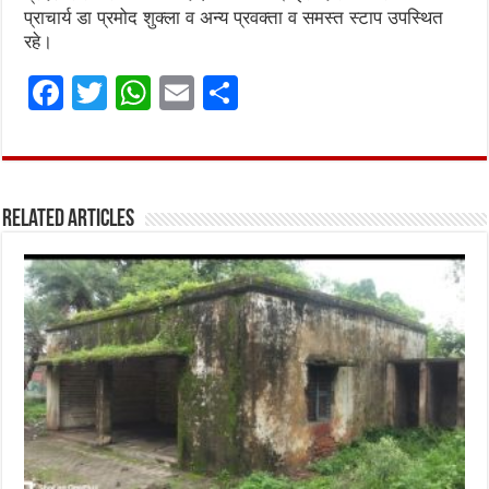
प्राचार्य डा प्रमोद शुक्ला व अन्य प्रवक्ता व समस्त स्टाप उपस्थित
रहे।
F
T
W
E
S
a
w
h
m
h
ce
it
at
ai
ar
b
te
s
l
e
Related Articles
o
r
A
o
p
k
p