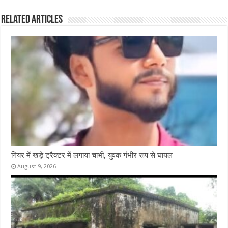
b
te
s
l
e
Related Articles
o
r
A
o
p
k
p
गियर में खड़े ट्रैक्टर में लगाया चाभी, युवक गंभीर रूप से घायल
August 9, 2026