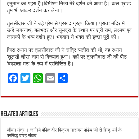
हनुमान का पहरा है।विभीषण नित्य मेरे दर्शन को आता है। कल प्रातः
तुम भी आकर दर्शन कर लेना।
तुलसीदास जी ने बड़े प्रेम से प्रसाद ग्रहण किया। प्रातः मंदिर में
उन्हें जगन्नाथ, बलभद्र और सुभद्रा के स्थान पर श्री राम, लक्ष्मण एवं
जानकी के भव्य दर्शन हुए। भगवान ने भक्त की इच्छा पूरी की।
जिस स्थान पर तुलसीदास जी ने रात्रि व्यतीत की थी, वह स्थान
‘तुलसी चौरा’ नाम से विख्यात हुआ। वहाँ पर तुलसीदास जी की पीठ
‘बड़छता मठ’ के रूप में प्रतिष्ठित है।
F
T
W
E
S
a
w
h
m
h
ce
it
at
ai
ar
b
te
s
l
e
Related Articles
o
r
A
o
p
जीवन मंत्र । जानिये पंडित वीर विक्रम नारायण पांडेय जी से हिन्दू धर्म के
k
p
प्रसिद्ध बारह संवाद