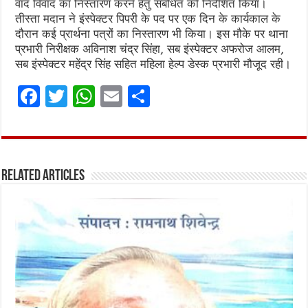
वाद विवाद का निस्तारण करने हेतु संबंधित को निर्देशित किया।
तीस्ता मदान ने इंस्पेक्टर पिपरी के पद पर एक दिन के कार्यकाल के
दौरान कई प्रार्थना पत्रों का निस्तारण भी किया। इस मौके पर थाना
प्रभारी निरीक्षक अविनाश चंद्र सिंहा, सब इंस्पेक्टर अफरोज आलम,
सब इंस्पेक्टर महेंद्र सिंह सहित महिला हेल्प डेस्क प्रभारी मौजूद रही।
F
T
W
E
S
a
w
h
m
h
ce
it
at
ai
ar
b
te
s
l
e
Related Articles
o
r
A
o
p
k
p