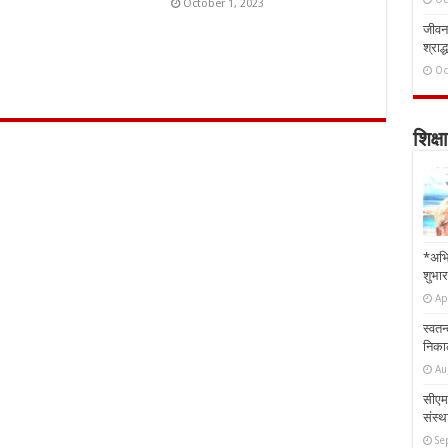
October 1, 2023
जीवन 
श्राद्
Oc
शिक्षा
*अभि
शुभार
Ap
स्वतन
निकाल
Au
सीएम 
संस्था
Se