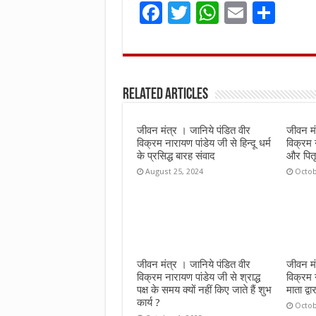
F
T
W
E
S
a
w
h
m
h
ce
it
at
ai
ar
b
te
s
l
e
Related Articles
o
r
A
o
p
जीवन मंत्र । जानिये पंडित वीर
जीवन मं
k
p
विक्रम नारायण पांडेय जी से हिन्दू धर्म
विक्रम 
के प्रसिद्ध बारह संवाद
और पितृ 
August 25, 2024
Octob
जीवन मंत्र । जानिये पंडित वीर
जीवन मं
विक्रम नारायण पांडेय जी से श्राद्ध
विक्रम 
पक्ष के समय क्यों नहीं किए जाते हैं शुभ
माता द्वा
कार्य ?
Octob