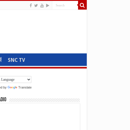
म
SNC TV
ed by
Translate
adio