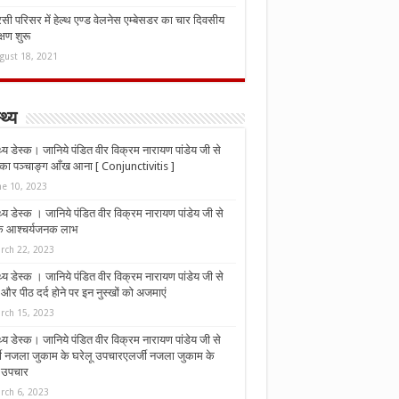
ी परिसर में हेल्थ एण्ड वेलनेस एम्बेसडर का चार दिवसीय
्षण शुरू
gust 18, 2021
्थ्य
्थ्य डेस्क। जानिये पंडित वीर विक्रम नारायण पांडेय जी से
ा पञ्चाङ्ग आँख आना [ Conjunctivitis ]
ne 10, 2023
्थ्य डेस्क । जानिये पंडित वीर विक्रम नारायण पांडेय जी से
 के आश्चर्यजनक लाभ
rch 22, 2023
्थ्य डेस्क । जानिये पंडित वीर विक्रम नारायण पांडेय जी से
र पीठ दर्द होने पर इन नुस्‍खों को अजमाएं
rch 15, 2023
्थ्य डेस्क। जानिये पंडित वीर विक्रम नारायण पांडेय जी से
जी नजला जुकाम के घरेलू उपचारएलर्जी नजला जुकाम के
ू उपचार
rch 6, 2023