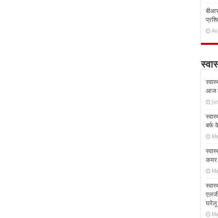
बीआरस
प्रशिक
Au
स्वास
स्वास
आज क
Ju
स्वास
बर्फ
Ma
स्वास
कमर औ
Ma
स्वास
एलर्
घरेल
Ma