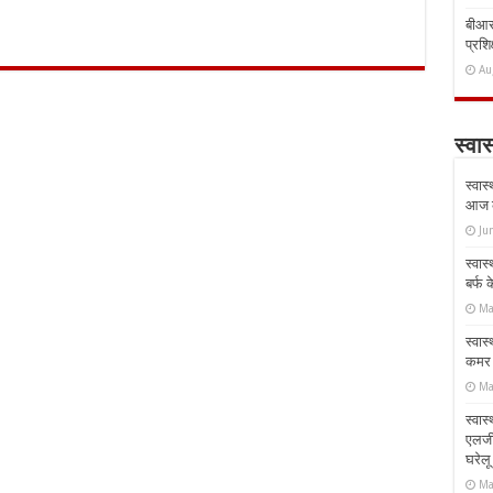
बीआरस
प्रशिक
Au
स्वास
स्वास
आज क
Ju
स्वास
बर्फ
Ma
स्वास
कमर औ
Ma
स्वास
एलर्
घरेल
Ma