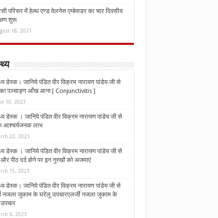
ी परिसर में हेल्थ एण्ड वेलनेस एम्बेसडर का चार दिवसीय
्षण शुरू
gust 18, 2021
्थ्य
्थ्य डेस्क। जानिये पंडित वीर विक्रम नारायण पांडेय जी से
ा पञ्चाङ्ग आँख आना [ Conjunctivitis ]
ne 10, 2023
्थ्य डेस्क । जानिये पंडित वीर विक्रम नारायण पांडेय जी से
 के आश्चर्यजनक लाभ
rch 22, 2023
्थ्य डेस्क । जानिये पंडित वीर विक्रम नारायण पांडेय जी से
र पीठ दर्द होने पर इन नुस्‍खों को अजमाएं
rch 15, 2023
्थ्य डेस्क। जानिये पंडित वीर विक्रम नारायण पांडेय जी से
जी नजला जुकाम के घरेलू उपचारएलर्जी नजला जुकाम के
ू उपचार
rch 6, 2023