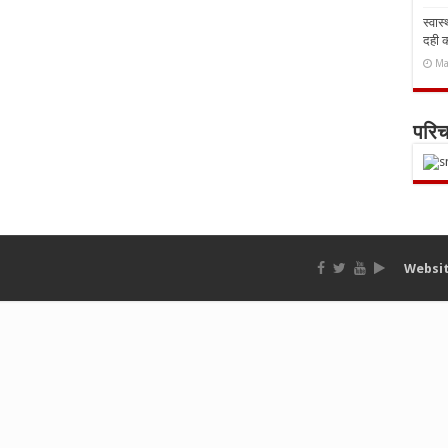
स्वास
दही 
Ma
परि
Websit