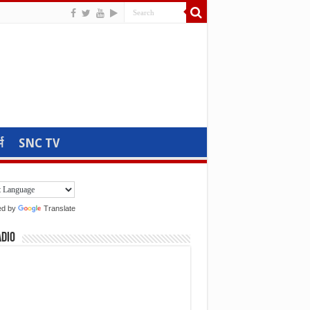
म
SNC TV
ed by
Translate
adio