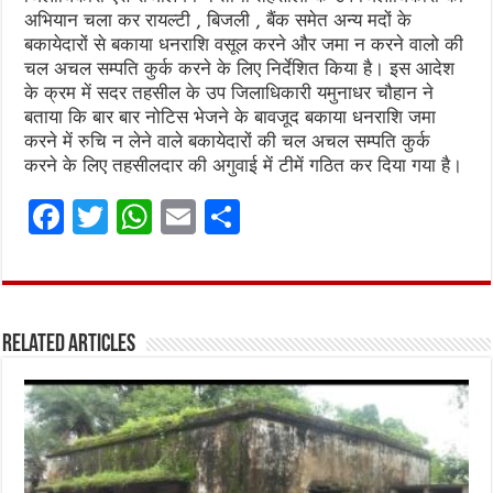
अभियान चला कर रायल्टी , बिजली , बैंक समेत अन्य मदों के
बकायेदारों से बकाया धनराशि वसूल करने और जमा न करने वालो की
चल अचल सम्पति कुर्क करने के लिए निर्देशित किया है। इस आदेश
के क्रम में सदर तहसील के उप जिलाधिकारी यमुनाधर चौहान ने
बताया कि बार बार नोटिस भेजने के बावजूद बकाया धनराशि जमा
करने में रुचि न लेने वाले बकायेदारों की चल अचल सम्पति कुर्क
करने के लिए तहसीलदार की अगुवाई में टीमें गठित कर दिया गया है।
F
T
W
E
S
a
w
h
m
h
ce
it
at
ai
ar
b
te
s
l
e
Related Articles
o
r
A
o
p
k
p