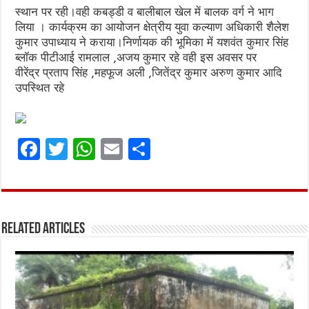
स्थान पर रही।वही कबड्डी व बालीबाल खेल में बालक वर्ग ने भाग
लिया । कार्यक्रम का आयोजन क्षेत्रीय युवा कल्याण अधिकारी शैलेश
कुमार उपाध्याय ने कराया।निर्णायक की भूमिका में यशवंत कुमार सिंह
ब्लॉक पीटीआई रामलाल ,अजय कुमार रहे वही इस अवसर पर
वीरेंद्र प्रताप सिंह ,महफूज अली ,जितेंद्र कुमार अरुण कुमार आदि
उपस्थित रहे
F
T
W
E
S
a
w
h
m
h
ce
it
at
ai
ar
b
te
s
l
e
Related Articles
o
r
A
o
p
k
p