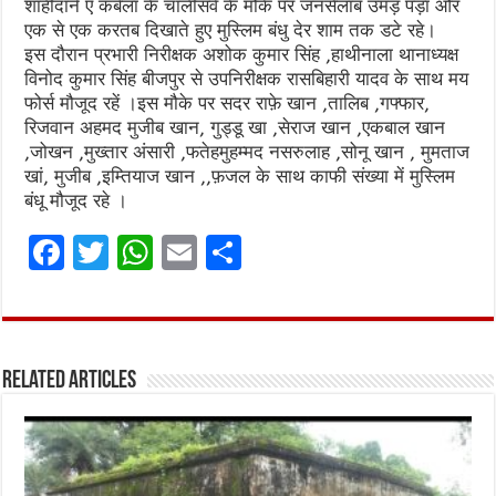
शाहीदाने ए कर्बला के चालीसवें के मौके पर जनसैलाब उमड़ पड़ा और
एक से एक करतब दिखाते हुए मुस्लिम बंधु देर शाम तक डटे रहे।
इस दौरान प्रभारी निरीक्षक अशोक कुमार सिंह ,हाथीनाला थानाध्यक्ष
विनोद कुमार सिंह बीजपुर से उपनिरीक्षक रासबिहारी यादव के साथ मय
फोर्स मौजूद रहें ।इस मौके पर सदर राफ़े खान ,तालिब ,गफ्फार,
रिजवान अहमद मुजीब खान, गुड्डू खा ,सेराज खान ,एकबाल खान
,जोखन ,मुख्तार अंसारी ,फतेहमुहम्मद नसरुलाह ,सोनू खान , मुमताज
खां, मुजीब ,इम्तियाज खान ,,फ़जल के साथ काफी संख्या में मुस्लिम
बंधू मौजूद रहे ।
F
T
W
E
S
a
w
h
m
h
ce
it
at
ai
ar
b
te
s
l
e
Related Articles
o
r
A
o
p
k
p