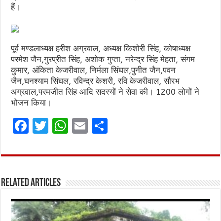
हैं।
पूर्व मण्डलाध्यक्ष हरीश अग्रवाल, अध्यक्ष किशोरी सिंह, कोषाध्यक्ष
परमेश जैन,गुरप्रीत सिंह, अशोक गुप्ता, नरेन्द्र सिंह मेहता, संगम
कुमार, अंकिता केजरीवाल, निर्मला सिंघल,पुनीत जैन,पवन
जैन,घनश्याम सिंघल, रविन्द्र केशरी, रवि केजरीवाल, सौरभ
अग्रवाल,परमजीत सिंह आदि सदस्यों ने सेवा की। 1200 लोगों ने
भोजन किया।
F
T
W
E
S
a
w
h
m
h
ce
it
at
ai
ar
b
te
s
l
e
Related Articles
o
r
A
o
p
k
p