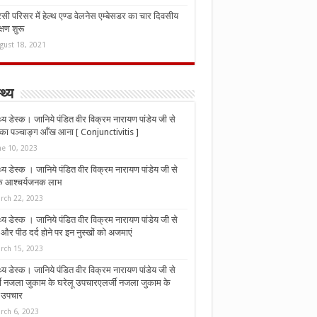
ी परिसर में हेल्थ एण्ड वेलनेस एम्बेसडर का चार दिवसीय
्षण शुरू
gust 18, 2021
्थ्य
्थ्य डेस्क। जानिये पंडित वीर विक्रम नारायण पांडेय जी से
ा पञ्चाङ्ग आँख आना [ Conjunctivitis ]
ne 10, 2023
्थ्य डेस्क । जानिये पंडित वीर विक्रम नारायण पांडेय जी से
 के आश्चर्यजनक लाभ
rch 22, 2023
्थ्य डेस्क । जानिये पंडित वीर विक्रम नारायण पांडेय जी से
र पीठ दर्द होने पर इन नुस्‍खों को अजमाएं
rch 15, 2023
्थ्य डेस्क। जानिये पंडित वीर विक्रम नारायण पांडेय जी से
जी नजला जुकाम के घरेलू उपचारएलर्जी नजला जुकाम के
ू उपचार
rch 6, 2023