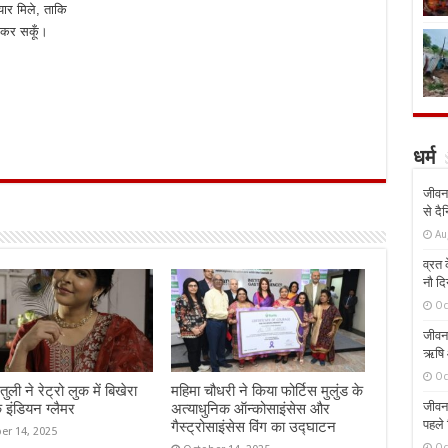
्यार मिले, ताकि
ंट कर सकूँ।
धर्म
जीवन 
से दै
Au
व्रत क
नौ दि
Oc
जीवन 
ऋषि औ
Oc
तुली ने रेट्रो लुक में बिखेरा
महिमा चौधरी ने किया फोर्टिस मुलुंड के
जीवन 
 इंडियन ग्लैमर
अत्याधुनिक ऑन्कोसाइंसेस और
पहले 
गैस्ट्रोसाइंसेस विंग का उद्घाटन
er 14, 2025
Oc