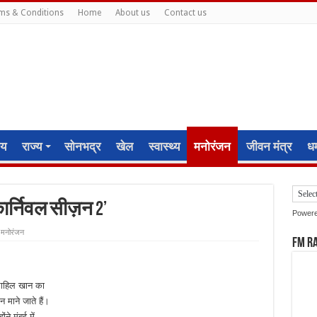
ms & Conditions
Home
About us
Contact us
ीय
राज्य
सोनभद्र
खेल
स्वास्थ्य
मनोरंजन
जीवन मंत्र
धर्
ार्निवल सीज़न 2’
Power
मनोरंजन
FM R
 साहिल खान का
माने जाते हैं।
े मुंबई में