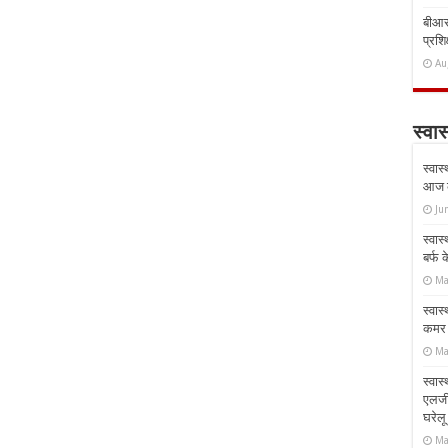
बीआरस
प्रशिक
Au
स्वास
स्वास
आज क
Ju
स्वास
बर्फ
Ma
स्वास
कमर औ
Ma
स्वास
एलर्
घरेल
Ma