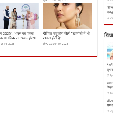
October 14, 2025
जीवन 
श्राद्
Oc
ंग 2025”: भारत का पहला
दीपिका पादुकोण बोलीं “खामोशी में भी
शिक्षा
तिक मानसिक स्वास्थ्य महोत्सव
ताकत होती है”
er 14, 2025
October 10, 2025
*अभि
शुभार
Ap
स्वतन
निकाल
Au
सीएम 
संस्था
Se