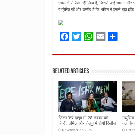
एथलीटों से पैसा नहीं लिया है, जिससे उन्हें सम्मान और प
वे प्रेरित रहें और उम्मीद है कि भविष्य में इससे बड़ा इवे
F
T
W
E
S
a
w
h
m
h
ce
it
at
ai
ar
b
te
s
l
e
Related Articles
o
r
A
o
p
k
p
फ़िल्म ‘तेरे इश्क़ में’ 28 नवंबर को
मधुरिमा 
हिन्दी, तमिल और तेलुगु में होगी रिलीज़
क्लासिक
November 27, 2025
Octob