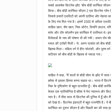
सबसे आकर्षक फ़िटनेस इवेंट ‘बीच बॉडी कार्निवल सीज़
किया। बीच बॉडी कार्निवल सीज़न 2 एक फ़िटनेस ग्लैम ऐसा 
जिससे हजारों एथलिटों को अपनी प्रतिभा और मेहनत का 
के लिए मंच मिल गया है। इसमें 1500 से अधिक एथलीटो
साहिल खान, सैम खान, निक ऑर्टन, लियॉने ज़ाउज, मति
बजेर और टॉम कोलमैन इस कार्निवल में उपस्थित थे।इस प
विजेताओं के नाम की घोषणा भी की गयी। अयान रॉय चौ
मसल की ट्रॉफ़ी मिली। जे. अरुण प्रशांत को बीच बॉडी र
ख़िताब मिला। महिला वर्ग में हीरा सोलंकी, और पुरुष वर्ग 
कटियार को बीच बॉडी के ख़िताब से नवाज़ा गया।
साहिल ने कहा, “मैं सालों से बॉडी पॉवर के इवेंट में जाता र
हमेशा से इसका हिस्सा बनना चाहता था। भारत में फ़िटने
निक के दृष्टिकोण से बहुत प्रभावित हूँ। बीच बॉडी कार्
केवल एक प्रतियोगिता है बल्कि ये मेरा स्वास्थ्य और फ़ि
प्यार है। मैं तीस साल से फ़िटनेस की दुनिया में हूँ और मैंन
को देखा है। फ़िटनेस इंडस्ट्री में बहुत राजनीति है। ये ब
कार्निवल का दूसरा सीज़न है और पिछली बार की तरह इस