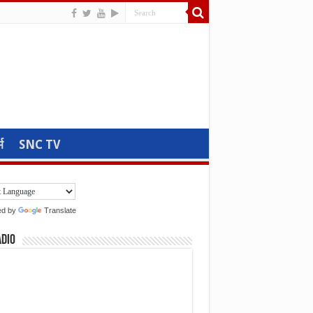
म
SNC TV
ed by
Translate
adio