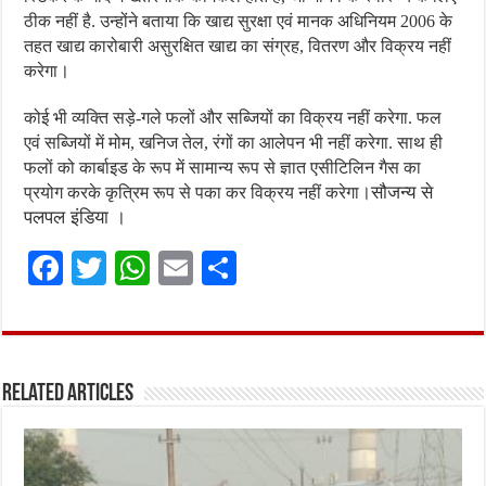
ठीक नहीं है. उन्होंने बताया कि खाद्य सुरक्षा एवं मानक अधिनियम 2006 के
तहत खाद्य कारोबारी असुरक्षित खाद्य का संग्रह, वितरण और विक्रय नहीं
।
करेगा
कोई भी व्यक्ति सड़े-गले फलों और सब्जियों का विक्रय नहीं करेगा. फल
एवं सब्जियों में मोम, खनिज तेल, रंगों का आलेपन भी नहीं करेगा. साथ ही
फलों को कार्बाइड के रूप में सामान्य रूप से ज्ञात एसीटिलिन गैस का
।सौजन्य से
प्रयोग करके कृत्रिम रूप से पका कर विक्रय नहीं करेगा
पलपल इंडिया ।
F
T
W
E
S
a
w
h
m
h
ce
it
at
ai
ar
b
te
s
l
e
Related Articles
o
r
A
o
p
k
p