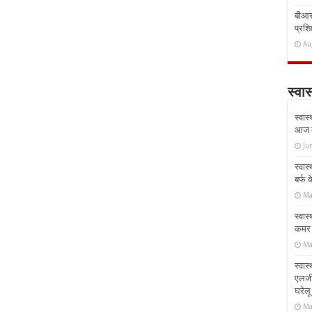
बीआरस
प्रशिक
Au
स्वास
स्वास
आज क
Ju
स्वास
बर्फ
Ma
स्वास
कमर औ
Ma
स्वास
एलर्
घरेल
Ma