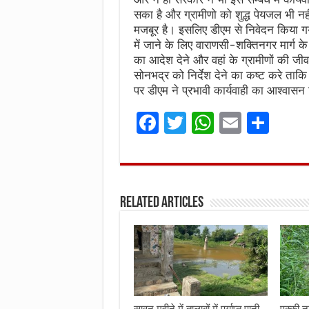
सका है और ग्रामीणो को शुद्ध पेयजल भी नह
मजबूर है। इसलिए डीएम से निवेदन किया गय
में जाने के लिए वाराणसी-शक्तिनगर मार्ग क
का आदेश देने और वहां के ग्रामीणों की जीव
सोनभद्र को निर्देश देने का कष्ट करे ताक
पर डीएम ने प्रभावी कार्यवाही का आश्वासन
F
T
W
E
S
a
w
h
m
h
ce
it
at
ai
ar
b
te
s
l
e
Related Articles
o
r
A
o
p
k
p