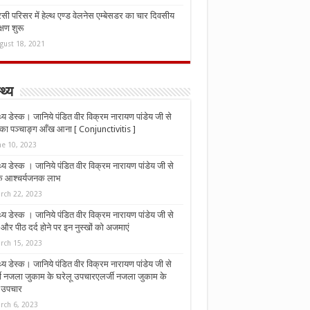
ी परिसर में हेल्थ एण्ड वेलनेस एम्बेसडर का चार दिवसीय
्षण शुरू
gust 18, 2021
्थ्य
्थ्य डेस्क। जानिये पंडित वीर विक्रम नारायण पांडेय जी से
ा पञ्चाङ्ग आँख आना [ Conjunctivitis ]
ne 10, 2023
्थ्य डेस्क । जानिये पंडित वीर विक्रम नारायण पांडेय जी से
 के आश्चर्यजनक लाभ
rch 22, 2023
्थ्य डेस्क । जानिये पंडित वीर विक्रम नारायण पांडेय जी से
र पीठ दर्द होने पर इन नुस्‍खों को अजमाएं
rch 15, 2023
्थ्य डेस्क। जानिये पंडित वीर विक्रम नारायण पांडेय जी से
जी नजला जुकाम के घरेलू उपचारएलर्जी नजला जुकाम के
ू उपचार
rch 6, 2023