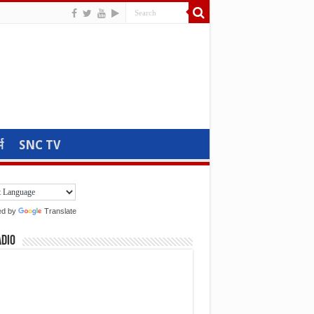
म
SNC TV
ed by
Translate
adio