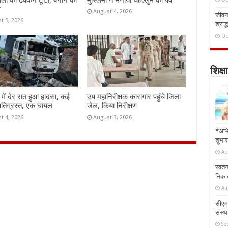
ाली का ढक्कन टूटा, बनाने की
मुस्लिमों ने मनाया चेहल्लुम का पर्व
ग
August 4, 2026
जीवन 
t 5, 2026
श्राद्
Oc
शिक्षा
ी में देर रात हुआ हादसा, कई
उप महानिरीक्षक कारागार पहुंचे जिला
षतिग्रस्त, एक घायल
जेल, किया निरीक्षण
t 4, 2026
August 3, 2026
*अभि
शुभार
Ap
स्वतन
निकाल
Au
सीएम 
संस्था
Se