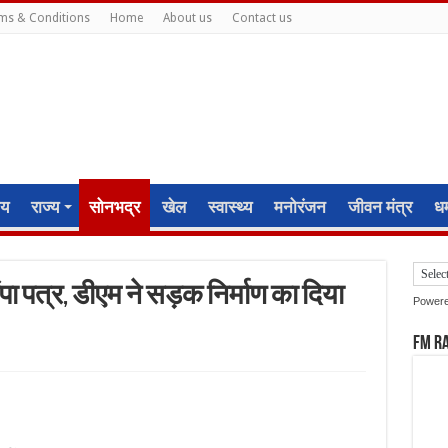
ms & Conditions
Home
About us
Contact us
ीय
राज्य
सोनभद्र
खेल
स्वास्थ्य
मनोरंजन
जीवन मंत्र
धर्
पा पत्र, डीएम ने सड़क निर्माण का दिया
Power
FM R