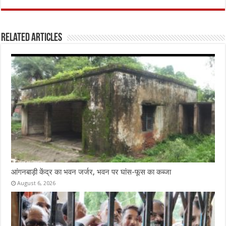
ce
it
at
ai
ar
b
te
s
l
e
Related Articles
o
r
A
o
p
k
p
आंगनबाड़ी केंद्र का भवन जर्जर, भवन पर घांस-फूस का कब्जा
August 6, 2026