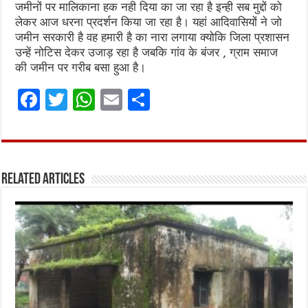
जमीनों पर मालिकाना हक नही दिया का जा रहा है इन्ही सब मुद्दों को
लेकर आज धरना प्रदर्शन किया जा रहा है। यहां आदिवासियों ने जो
जमीन सरकारी है वह हमारी है का नारा लगाया क्योकि जिला प्रशासन
उन्हें नोटिस देकर उजाड़ रहा है जबकि गांव के बंजर , ग्राम समाज
की जमीन पर गरीब बसा हुआ है।
F
T
W
E
S
a
w
h
m
h
ce
it
at
ai
ar
b
te
s
l
e
Related Articles
o
r
A
o
p
k
p