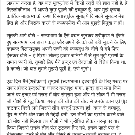
लहराया करता है. यह बात मृत्युलोक में किसी स्त्री को ज्ञात नहीं है. हे
त्रिलोकीनाथ! मैं आपसे कुछ पूछने की इच्छुक हूँ. आप मुझे कृपया
कार्तिक माहात्म्य की कथा विस्तारपूर्वक सुनाइये जिसको सुनकर मेरा
हित हो और जिसके करने से कल्पपर्यन्त भी आप मुझसे विमुख न हों।
सूतजी आगे बोले – सत्यभामा के ऎसे वचन सुनकर श्रीकृष्ण ने हँसते
हुए सत्यभामा का हाथ पकड़ा और अपने सेवकों को वहीं सुकने के लिए
कहकर विलासयुक्त अपनी पत्नी को कल्पवृक्ष के नीचे ले गये फिर
हंसकर बोले – हे प्रिये! सोलह हजार रानियों में से तुम मुझे प्राणों के
समान प्यारी हो. तुम्हारे लिए मैंने इन्द्र एवं देवताओं से विरोध किया था.
हे कान्ते! जो बात तुमने मुझसे पूछी है, उसे सुनो।
एक दिन मैंने(श्रीकृष्ण) तुम्हारी (सत्यभामा) इच्छापूर्ति के लिए गरुड़ पर
सवार होकर इन्द्रलोक जाकर कल्पवृक्ष मांगा. इन्द्र द्वारा मना किये
जाने पर इन्द्र एवं गरुड़ में घोर संग्राम हुआ और गौ लोक में भी गरुड़
जी गौओं से युद्ध किया. गरुड़ की चोंच की चोट से उनके कान एवं पूंछ
कटकर गिरने लगे जिससे तीन वस्तुएँ उत्पन्न हुई. कान से तम्बाकू,
पूँछ से गोभी और रक्त से मेहंदी बनी. इन तीनों का प्रयोग करने वाले
को मोक्ष नहीं मिलता तब गौओं ने भी क्रोधित होकर गरुड़ पर वार
किया जिससे उनके तीन पंख टूटकर गिर गये. इनके पहले पंख से
नीलकण्ठ, दूसरे से मोर और तीसरे से चकवा-चकवी उत्पन्न हुए. हे