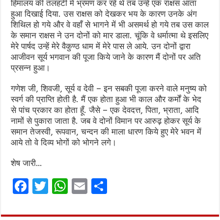
हिमालय की तलहटी में भ्रमण कर रहे थे तब उन्हें एक राक्षस आता
हुआ दिखाई दिया. उस राक्षस को देखकर भय के कारण उनके अंग
शिथिल हो गये और वे वहाँ से भागने में भी असमर्थ हो गये तब उस काल
के समान राक्षस ने उन दोनों को मार डाला. चूंकि वे धर्मात्मा थे इसलिए
मेरे पार्षद उन्हें मेरे वैकुण्ठ धाम में मेरे पास ले आये. उन दोनों द्वारा
आजीवन सूर्य भगवान की पूजा किये जाने के कारण मैं दोनों पर अति
प्रसन्न हुआ।
गणेश जी, शिवजी, सूर्य व देवी – इन सबकी पूजा करने वाले मनुष्य को
स्वर्ग की प्राप्ति होती है. मैं एक होता हुआ भी काल और कर्मों के भेद
से पांच प्रकार का होता हूँ. जैसे – एक देवदत्त, पिता, भ्राता, आदि
नामों से पुकारा जाता है. जब वे दोनों विमान पर आरुढ़ होकर सूर्य के
समान तेजस्वी, रूपवान, चन्दन की माला धारण किये हुए मेरे भवन में
आये तो वे दिव्य भोगों को भोगने लगे।
शेष जारी…
F
T
W
E
S
a
w
h
m
h
ce
it
at
ai
ar