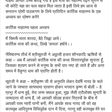
महिमा अत्यंत उच्च बताई गयी है इस मास का महात्म्य पढ़ने सुनने से
भी कोटि यज्ञ का फल सहज मिल जाता है इसी लिये हम आज से
सनातन प्रेमी पाठकगण के लिये प्रतिदिन कार्तिक माहात्म्य के एक
अध्याय का प्रेषण करेंगे
कार्तिक माहात्म्य पहला अध्याय
〰️〰️〰️〰️〰️〰️〰️〰️〰️〰️
मैं सिमरूँ माता शारदा, बैठे जिह्वा आये।
कार्तिक मास की कथा, लिखे ‘कमल’ हर्षाये।।
नैमिषारण्य तीर्थ में श्रीसूतजी ने अठ्ठासी हजार शौनकादि ऋषियों से
कहा – अब मैं आपको कार्तिक मास की कथा विस्तारपूर्वक सुनाता हूँ,
जिसका श्रवण करने से मनुष्य के सभी पाप नष्ट हो जाते हैं और अन्त
समय में वैकुण्ठ धाम की प्राप्ति होती है।
सूतजी ने कहा – श्रीकृष्ण जी से अनुमति लेकर देवर्षि नारद के चले
जाने के पश्चात सत्यभामा प्रसन्न होकर भगवान कृष्ण से बोली – हे
प्रभु! मैं धन्य हुई, मेरा जन्म सफल हुआ, मुझ जैसी त्रौलोक्य सुन्दरी के
जन्मदाता भी धन्य हैं, जो आपकी सोलह हजार स्त्रियों के बीच में
आपकी परम प्यारी पत्नी बनी. मैंने आपके साथ नारद जी को वह
कल्पवृक्ष आदिपुरुष विधिपूर्वक दान में दिया, परन्तु वही कल्पवृक्ष मेरे घर