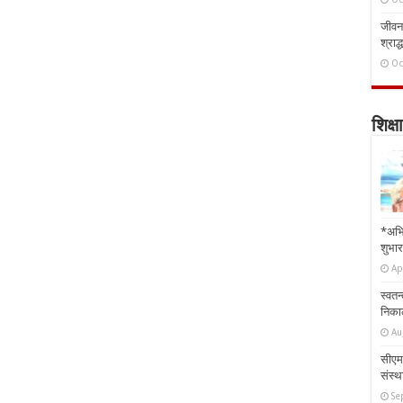
जीवन 
श्राद्
Oc
शिक्षा
*अभि
शुभार
Ap
स्वतन
निकाल
Au
सीएम 
संस्था
Se