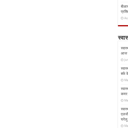
बीआरस
प्रशिक
Au
स्वास
स्वास
आज क
Ju
स्वास
बर्फ
Ma
स्वास
कमर औ
Ma
स्वास
एलर्
घरेल
Ma