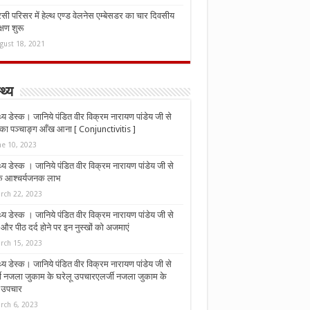
ी परिसर में हेल्थ एण्ड वेलनेस एम्बेसडर का चार दिवसीय
्षण शुरू
gust 18, 2021
्थ्य
्थ्य डेस्क। जानिये पंडित वीर विक्रम नारायण पांडेय जी से
ा पञ्चाङ्ग आँख आना [ Conjunctivitis ]
ne 10, 2023
्थ्य डेस्क । जानिये पंडित वीर विक्रम नारायण पांडेय जी से
 के आश्चर्यजनक लाभ
rch 22, 2023
्थ्य डेस्क । जानिये पंडित वीर विक्रम नारायण पांडेय जी से
र पीठ दर्द होने पर इन नुस्‍खों को अजमाएं
rch 15, 2023
्थ्य डेस्क। जानिये पंडित वीर विक्रम नारायण पांडेय जी से
जी नजला जुकाम के घरेलू उपचारएलर्जी नजला जुकाम के
ू उपचार
rch 6, 2023