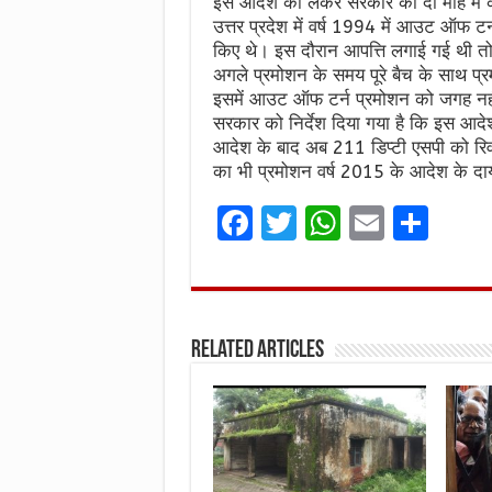
इस आदेश को लेकर सरकार को दो माह में कार्र
उत्तर प्रदेश में वर्ष 1994 में आउट ऑफ ट
किए थे। इस दौरान आपत्ति लगाई गई थी तो 
अगले प्रमोशन के समय पूरे बैच के साथ प्
इसमें आउट ऑफ टर्न प्रमोशन को जगह नही
सरकार को निर्देश दिया गया है कि इस आदेश को
आदेश के बाद अब 211 डिप्टी एसपी को रिवर
का भी प्रमोशन वर्ष 2015 के आदेश के दायरे
F
T
W
E
S
a
w
h
m
h
ce
it
at
ai
ar
b
te
s
l
e
Related Articles
o
r
A
o
p
k
p