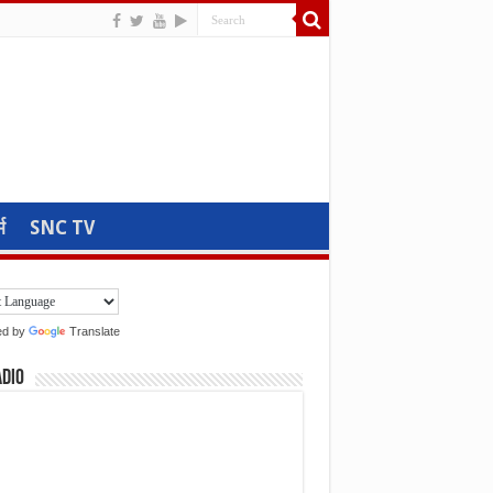
म
SNC TV
ed by
Translate
adio