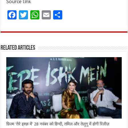
Source link
F
T
W
E
S
a
w
h
m
h
ce
it
at
ai
ar
b
te
s
l
e
Related Articles
o
r
A
o
p
k
p
फ़िल्म ‘तेरे इश्क़ में’ 28 नवंबर को हिन्दी, तमिल और तेलुगु में होगी रिलीज़